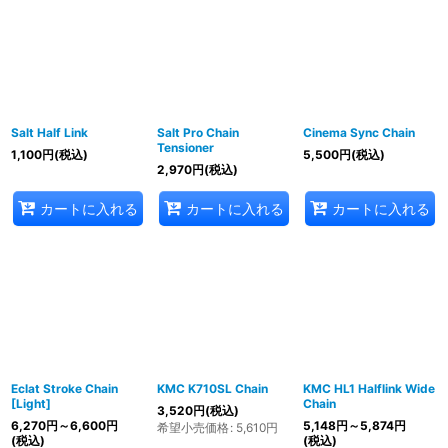
Salt Half Link
Salt Pro Chain
Cinema Sync Chain
Tensioner
1,100
円
(税込)
5,500
円
(税込)
2,970
円
(税込)
カートに入れる
カートに入れる
カートに入れる
Eclat Stroke Chain
KMC K710SL Chain
KMC HL1 Halflink Wide
[Light]
Chain
3,520
円
(税込)
6,270
円
～6,600
円
5,148
円
～5,874
円
希望小売価格
:
5,610
円
(税込)
(税込)