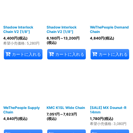
Shadow Interlock
Shadow Interlock
WeThePeople Demand
Chain V2 [1/8"]
Chain V2 [1/8"]
Chain
4,400
円
(税込)
6,160
円
～13,200
円
4,840
円
(税込)
(税込)
希望小売価格
:
5,280
円
カートに入れる
カートに入れる
カートに入れる
WeThePeople Supply
KMC K1SL Wide Chain
[SALE] MX Dounut-R
Chain
14mm
7,051
円
～7,623
円
4,840
円
(税込)
(税込)
1,780
円
(税込)
希望小売価格
:
3,080
円