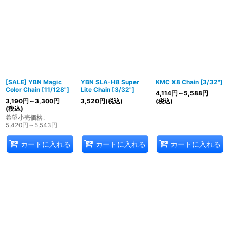
[SALE] YBN Magic
YBN SLA-H8 Super
KMC X8 Chain [3/32"]
Color Chain [11/128"]
Lite Chain [3/32"]
4,114
円
～5,588
円
3,190
円
～3,300
円
3,520
円
(税込)
(税込)
(税込)
希望小売価格
:
5,420
円
～5,543
円
カートに入れる
カートに入れる
カートに入れる