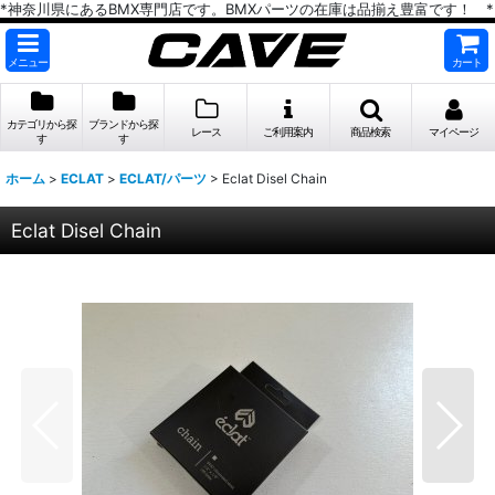
*神奈川県にあるBMX専門店です。BMXパーツの在庫は品揃え豊富です！ *
メニュー
カート
カテゴリから探
ブランドから探
レース
ご利用案内
商品検索
マイページ
す
す
ホーム
>
ECLAT
>
ECLAT/パーツ
>
Eclat Disel Chain
Eclat Disel Chain