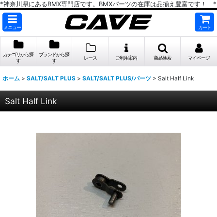
*神奈川県にあるBMX専門店です。BMXパーツの在庫は品揃え豊富です！ *
メニュー
カート
カテゴリから探
ブランドから探
レース
ご利用案内
商品検索
マイページ
す
す
ホーム
>
SALT/SALT PLUS
>
SALT/SALT PLUS/パーツ
>
Salt Half Link
Salt Half Link