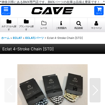
*神奈川県にあるBMX専門店です。BMXパーツの在庫は品揃え豊富です！ *
メニュー
カート
カテゴリから探
ブランドから探
レース
ご利用案内
商品検索
マイページ
す
す
ホーム
>
ECLAT
>
ECLAT/パーツ
>
Eclat 4-Stroke Chain [STD]
Eclat 4-Stroke Chain [STD]