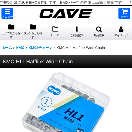
*神奈川県にあるBMX専門店です。BMXパーツの在庫は品揃え豊富です！ *
メニュー
カート
カテゴリから探
ブランドから探
レース
ご利用案内
商品検索
マイページ
す
す
ホーム
>
KMC
>
KMC/チェーン
>
KMC HL1 Halflink Wide Chain
KMC HL1 Halflink Wide Chain