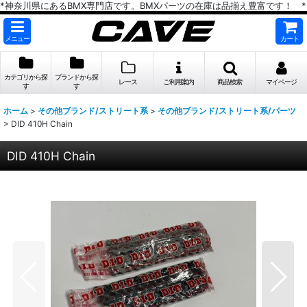
*神奈川県にあるBMX専門店です。BMXパーツの在庫は品揃え豊富です！ *
メニュー
カート
カテゴリから探
ブランドから探
レース
ご利用案内
商品検索
マイページ
す
す
ホーム
>
その他ブランド/ストリート系
>
その他ブランド/ストリート系/パーツ
>
DID 410H Chain
DID 410H Chain