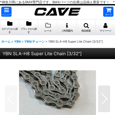
*神奈川県にあるBMX専門店です。BMXパーツの在庫は品揃え豊富です！ *
メニュー
カート
カテゴリから探
ブランドから探
レース
ご利用案内
商品検索
マイページ
す
す
ホーム
>
YBN
>
YBN/チェーン
>
YBN SLA-H8 Super Lite Chain [3/32"]
YBN SLA-H8 Super Lite Chain [3/32"]