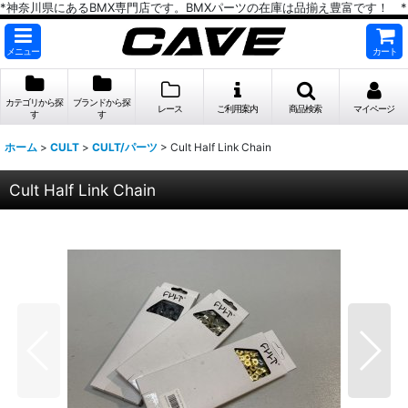
*神奈川県にあるBMX専門店です。BMXパーツの在庫は品揃え豊富です！ *
メニュー
カート
カテゴリから探
ブランドから探
レース
ご利用案内
商品検索
マイページ
す
す
ホーム
>
CULT
>
CULT/パーツ
>
Cult Half Link Chain
Cult Half Link Chain