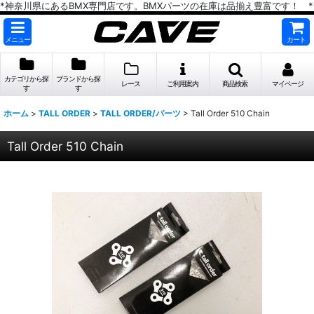
*神奈川県にあるBMX専門店です。BMXパーツの在庫は品揃え豊富です！ *
メニュー
カート
カテゴリから探
ブランドから探
レース
ご利用案内
商品検索
マイページ
す
す
ホーム
>
TALL ORDER
>
TALL ORDER/パーツ
>
Tall Order 510 Chain
Tall Order 510 Chain