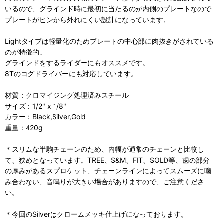
いるので、グラインド時に最初に当たるのが内側のプレートなので
プレートがピンから外れにくい設計になっています。
Lightタイプは軽量化のためプレートの中心部に肉抜きがされている
のが特徴的。
グラインドをするライダーにもオススメです。
8Tのコグドライバーにも対応しています。
材質：クロマイジング処理済みスチール
サイズ：1/2" x 1/8"
カラー：Black,Silver,Gold
重量：420g
＊スリムな半駒チェーンのため、内幅が通常のチェーンと比較し
て、狭めとなっています。TREE、S&M、FIT、SOLD等、歯の部分
の厚みがあるスプロケット、チェーンラインによってスムーズに噛
み合わない、音鳴りが大きい場合がありますので、ご注意くださ
い。
＊今回のSilverはクロームメッキ仕上げになっております。