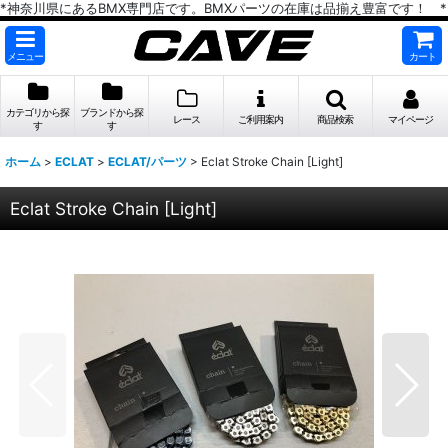
*神奈川県にあるBMX専門店です。BMXパーツの在庫は品揃え豊富です！ *
メニュー
カート
カテゴリから探
ブランドから探
レース
ご利用案内
商品検索
マイページ
す
す
ホーム
>
ECLAT
>
ECLAT/パーツ
>
Eclat Stroke Chain [Light]
Eclat Stroke Chain [Light]