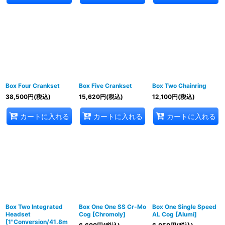
Box Four Crankset
Box Five Crankset
Box Two Chainring
38,500
円
(税込)
15,620
円
(税込)
12,100
円
(税込)
カートに入れる
カートに入れる
カートに入れる
Box Two Integrated
Box One One SS Cr-Mo
Box One Single Speed
Headset
Cog [Chromoly]
AL Cog [Alumi]
[1"Conversion/41.8m