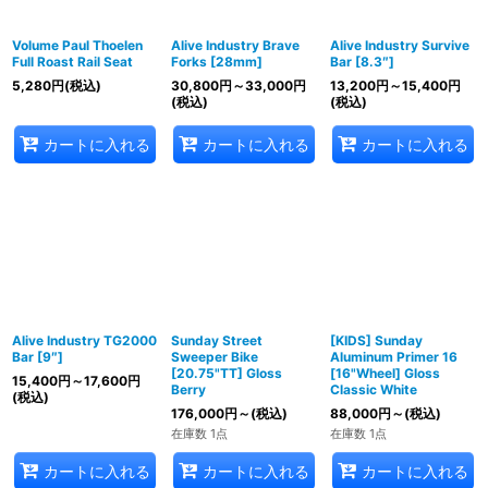
Volume Paul Thoelen
Alive Industry Brave
Alive Industry Survive
Full Roast Rail Seat
Forks [28mm]
Bar [8.3″]
5,280
円
(税込)
30,800
円
～33,000
円
13,200
円
～15,400
円
(税込)
(税込)
カートに入れる
カートに入れる
カートに入れる
Alive Industry TG2000
Sunday Street
[KIDS] Sunday
Bar [9″]
Sweeper Bike
Aluminum Primer 16
[20.75"TT] Gloss
[16"Wheel] Gloss
15,400
円
～17,600
円
Berry
Classic White
(税込)
176,000
円
～
(税込)
88,000
円
～
(税込)
在庫数 1点
在庫数 1点
カートに入れる
カートに入れる
カートに入れる