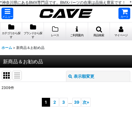
*神奈川県にあるBMX専門店です。BMXパーツの在庫は品揃え豊富です！ *
メニュー
カート
カテゴリから探
ブランドから探
レース
ご利用案内
商品検索
マイページ
す
す
ホーム
>
新商品＆お勧め品
新商品＆お勧め品
表示順変更
閉じる
2309
件
表示数
:
1
2
3
...
39
次
»
在庫あり
並び順
: