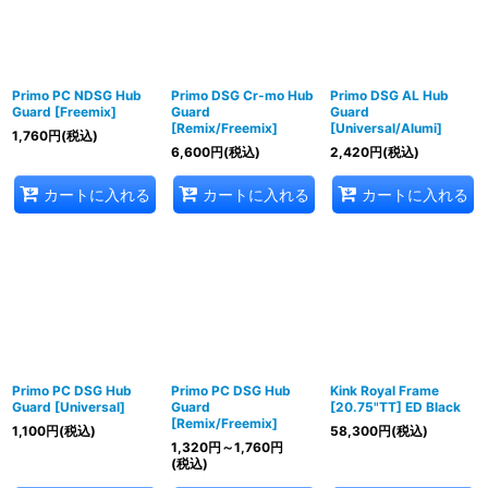
Primo PC NDSG Hub
Primo DSG Cr-mo Hub
Primo DSG AL Hub
Guard [Freemix]
Guard
Guard
[Remix/Freemix]
[Universal/Alumi]
1,760
円
(税込)
6,600
円
(税込)
2,420
円
(税込)
カートに入れる
カートに入れる
カートに入れる
Primo PC DSG Hub
Primo PC DSG Hub
Kink Royal Frame
Guard [Universal]
Guard
[20.75"TT] ED Black
[Remix/Freemix]
1,100
円
(税込)
58,300
円
(税込)
1,320
円
～1,760
円
(税込)