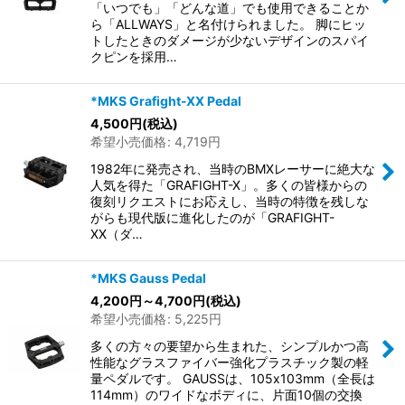
「いつでも」「どんな道」でも使用できることか
ら「ALLWAYS」と名付けられました。 脚にヒッ
トしたときのダメージが少ないデザインのスパイ
クピンを採用…
*MKS Grafight-XX Pedal
4,500
円
(税込)
希望小売価格
:
4,719
円
1982年に発売され、当時のBMXレーサーに絶大な
人気を得た「GRAFIGHT-X」。多くの皆様からの
復刻リクエストにお応えし、当時の特徴を残しな
がらも現代版に進化したのが「GRAFIGHT-
XX（ダ…
*MKS Gauss Pedal
4,200
円
～4,700
円
(税込)
希望小売価格
:
5,225
円
多くの方々の要望から生まれた、シンプルかつ高
性能なグラスファイバー強化プラスチック製の軽
量ペダルです。 GAUSSは、105x103mm（全長は
114mm）のワイドなボディに、片面10個の交換