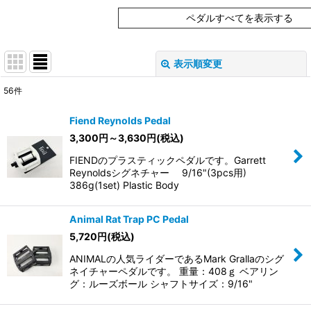
ペダルすべてを表示する
表示順変更
閉じる
56
件
表示数
:
Fiend Reynolds Pedal
在庫あり
3,300
円
～3,630
円
(税込)
FIENDのプラスティックペダルです。Garrett
並び順
:
Reynoldsシグネチャー 9/16"(3pcs用)
386g(1set) Plastic Body
絞り込む
Animal Rat Trap PC Pedal
5,720
円
(税込)
ANIMALの人気ライダーであるMark Grallaのシグ
ネイチャーペダルです。 重量：408ｇ ベアリン
グ：ルーズボール シャフトサイズ：9/16"