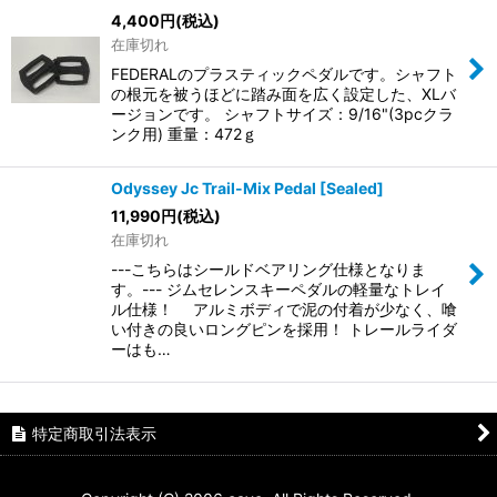
4,400
円
(税込)
在庫切れ
FEDERALのプラスティックペダルです。シャフト
の根元を被うほどに踏み面を広く設定した、XLバ
ージョンです。 シャフトサイズ：9/16"(3pcクラ
ンク用) 重量：472ｇ
Odyssey Jc Trail-Mix Pedal [Sealed]
11,990
円
(税込)
在庫切れ
---こちらはシールドベアリング仕様となりま
す。--- ジムセレンスキーペダルの軽量なトレイ
ル仕様！ アルミボディで泥の付着が少なく、喰
い付きの良いロングピンを採用！ トレールライダ
ーはも…
特定商取引法表示