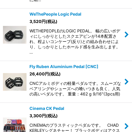
WeThePeople Logic Pedal
3,520
円
(税込)
WETHEPEOPLEのLOGIC PEDAL。 幅の広いボデ
ィにしっかりとしたスクエアピンが14本配置さ
れ、程よいコンケーブ(反り)との組み合わせによ
り、しっかりとしたホールド感を生み出します。
…
Fly Ruben Aluminium Pedal [CNC]
26,400
円
(税込)
CNCアルミボディの軽量ペダルです。スムーズな
ベアリングやシューズへの喰いつきも良く、人気
の高いペダルです。 重量：462 g 9/16"(3pcs用)
Cinema CK Pedal
3,300
円
(税込)
CINEMAのプラスティックペダルです。 CHAD
KERLEYシグネチャー！ ブラックボディはアクス