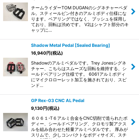
チームライダーTOM DUGANのシグネチャーペダ
ル。スティールピン付きのアルミボディ仕様にな
ります。ベアリングではなく、ブッシュを採用し
ており、回転は渋めです。 V2はシャフト部分のキ
ャップに…
Shadow Metal Pedal [Sealed Bearing]
16,940
円
(税込)
Shadowのアルミペダルです。Trey Jonesシグネ
チャー、こちらはスムーズな回転を維持する、シ
ールドベアリング仕様です。 6061アルミボディ
にマイクロローレット加工を施されており、スピ
ンド…
GP Rex-03 CNC AL Pedal
9,130
円
(税込)
６０６１-T６アルミ合金をCNC切削で造られたボ
ディー、シールドベアリング、クロモリ製アクス
ルを組み合わせた軽量アルミペダルです。 厚みが
スリムで、少しコンパクトなボディサイズ、スチ