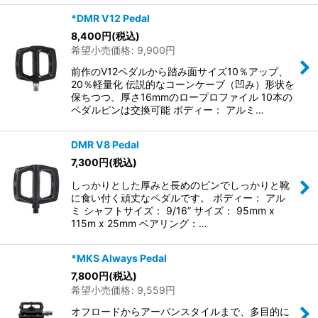
*DMR V12 Pedal
8,400
円
(税込)
希望小売価格
:
9,900
円
前作のV12ペダルから踏み面サイズ10％アップ、
20％軽量化 伝説的なコーンケーブ（凹み）形状を
保ちつつ、厚さ16mmのロープロファイル 10本の
ペダルピンは交換可能 ボディー： アルミ…
DMR V8 Pedal
7,300
円
(税込)
しっかりとした厚みと長めのピンでしっかりと靴
に食い付く頑丈なペダルです。 ボディー： アル
ミ シャフトサイズ： 9/16” サイズ： 95mm x
115m x 25mm ベアリング：…
*MKS Always Pedal
7,800
円
(税込)
希望小売価格
:
9,559
円
オフロードからアーバンスタイルまで、多目的に