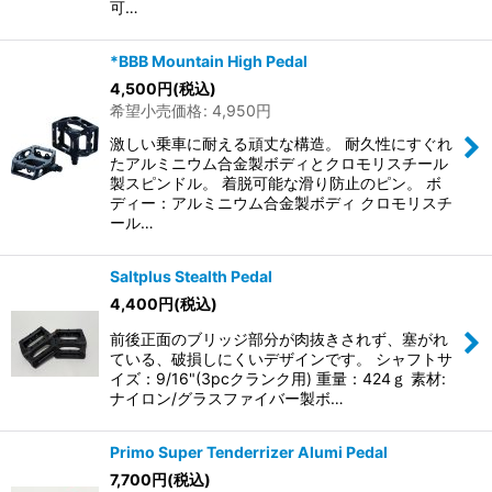
可…
*BBB Mountain High Pedal
4,500
円
(税込)
希望小売価格
:
4,950
円
激しい乗車に耐える頑丈な構造。 耐久性にすぐれ
たアルミニウム合金製ボディとクロモリスチール
製スピンドル。 着脱可能な滑り防止のピン。 ボ
ディー：アルミニウム合金製ボディ クロモリスチ
ール…
Saltplus Stealth Pedal
4,400
円
(税込)
前後正面のブリッジ部分が肉抜きされず、塞がれ
ている、破損しにくいデザインです。 シャフトサ
イズ：9/16"(3pcクランク用) 重量：424ｇ 素材:
ナイロン/グラスファイバー製ボ…
Primo Super Tenderrizer Alumi Pedal
7,700
円
(税込)