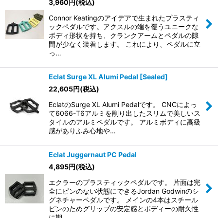
3,960
円
(税込)
Connor Keatingのアイデアで生まれたプラスティ
ックペダルです。アクスルの端を覆うユニークな
ボディ形状を持ち、クランクアームとペダルの隙
間が少なく装着します。 これにより、ペダルに立
っ…
Eclat Surge XL Alumi Pedal [Sealed]
22,605
円
(税込)
EclatのSurge XL Alumi Pedalです。 CNCによっ
て6066-T6アルミを削り出したスリムで美しいス
タイルのアルミペダルです。 アルミボディに高級
感がありふみ心地や…
Eclat Juggernaut PC Pedal
4,895
円
(税込)
エクラーのプラスティックペダルです。 片面は完
全にピンのない状態にできるJordan Godwinのシ
グネチャーペダルです。 メインの4本はスチール
ピンのためグリップの安定感とボディーの耐久性
に期…