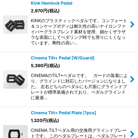
Kink Hemlock Pedal
2,970
円
(税込)
KINKのプラスティックペダルです。コンフォート
＆コンケーブボディは耐久性の高いナイロンファ
イバーグラスブレンド素材を使用、細かくザラザ
ラな表面にしてぺダリング時でも滑りにくくなっ
ています。剛性の高い…
Cinema Tilt+ Pedal [W/Guard]
5,390
円
(税込)
CINEMAのTILT+ペダルです。 ガードの装着によ
り、グラインドに対応したバージョンになりまし
た。 左右どちらのペダルにも片面にグラインドプ
レートが標準装備されており、ペダルグラインド
に最適…
Cinema Tilt+ Pedal Plate [1pcs]
1,320
円
(税込)
CINEMA TILTペダル用の交換用グラインドプレー
トです。 このペダルプレートは、ペダルプレート