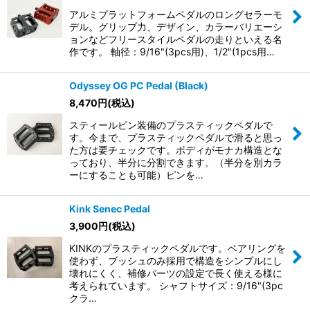
アルミプラットフォームペダルのロングセラーモ
デル。グリップ力、デザイン、カラーバリエーシ
ョンなどフリースタイルペダルの走りといえる名
作です。 軸径：9/16"(3pcs用)、1/2"(1pcs用…
Odyssey OG PC Pedal (Black)
8,470
円
(税込)
スティールピン装備のプラスティックペダルで
す。今まで、プラスティックペダルで滑ると思っ
た方は要チェックです。ボディがモナカ構造とな
っており、半分に分割できます。（半分を別カラ
ーにすることも可能）ピンを…
Kink Senec Pedal
3,900
円
(税込)
KINKのプラスティックペダルです。ベアリングを
使わず、ブッシュのみ採用で構造をシンプルにし
壊れにくく、補修パーツの設定で長く使える様に
考えられています。 シャフトサイズ：9/16"(3pc
クラ…