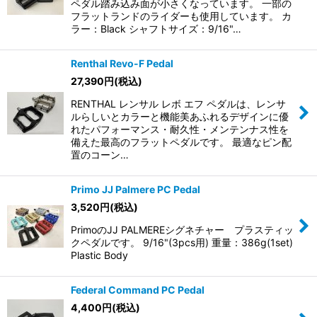
ペダル踏み込み面が小さくなっています。 一部の
フラットランドのライダーも使用しています。 カ
ラー：Black シャフトサイズ：9/16"…
Renthal Revo-F Pedal
27,390
円
(税込)
RENTHAL レンサル レボ エフ ペダルは、レンサ
ルらしいとカラーと機能美あふれるデザインに優
れたパフォーマンス・耐久性・メンテンナス性を
備えた最高のフラットペダルです。 最適なピン配
置のコーン…
Primo JJ Palmere PC Pedal
3,520
円
(税込)
PrimoのJJ PALMEREシグネチャー プラスティッ
クペダルです。 9/16"(3pcs用) 重量：386g(1set)
Plastic Body
Federal Command PC Pedal
4,400
円
(税込)