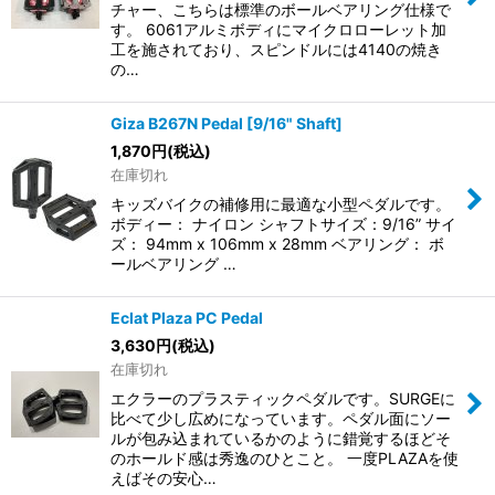
チャー、こちらは標準のボールベアリング仕様で
す。 6061アルミボディにマイクロローレット加
工を施されており、スピンドルには4140の焼き
の…
Giza B267N Pedal [9/16" Shaft]
1,870
円
(税込)
在庫切れ
キッズバイクの補修用に最適な小型ペダルです。
ボディー： ナイロン シャフトサイズ：9/16” サイ
ズ： 94mm x 106mm x 28mm ベアリング： ボ
ールベアリング …
Eclat Plaza PC Pedal
3,630
円
(税込)
在庫切れ
エクラーのプラスティックペダルです。SURGEに
比べて少し広めになっています。ペダル面にソー
ルが包み込まれているかのように錯覚するほどそ
のホールド感は秀逸のひとこと。 一度PLAZAを使
えばその安心…