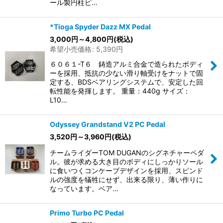
ール製円柱ピ…
*Tioga Spyder Dazz MX Pedal
3,000
円
～4,800
円
(税込)
希望小売価格
:
5,390
円
６０６１-T６ 鋳造アルミ合金で造られたボディ
ーを採用、抵抗の少ない滑り軸受けをナットで固
定する、BDSベアリングシステムで、安定した回
転性能を発揮します。 重量：440g サイズ：
L10…
Odyssey Grandstand V2 PC Pedal
3,520
円
～3,960
円
(税込)
チームライダーTOM DUGANのシグネチャーペダ
ル。彼が求める大き目のボディにしっかりソール
に食いつくコンケーブデザインを採用、スピンド
ルの強度を犠牲にせず、出来る限り、薄い作りに
なっています。ベア…
Primo Turbo PC Pedal