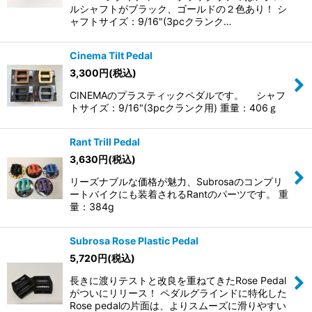
ルシャフトがブラック、ゴールドの２色あり！ シ
ャフトサイズ：9/16"(3pcクランク…
Cinema Tilt Pedal
3,300
円
(税込)
CINEMAのプラスティックペダルです。 シャフ
トサイズ：9/16"(3pcクランク用) 重量：406ｇ
Rant Trill Pedal
3,630
円
(税込)
リーズナブルな価格が魅力、Subrosaのコンプリ
ートバイクにも装着されるRantのパーツです。 重
量：384g
Subrosa Rose Plastic Pedal
5,720
円
(税込)
長きに渡りテストと改良を重ねてきたRose Pedal
がついにリリース！ ペダルグラインドに特化した
Rose pedalの片面は、よりスムーズに滑りやすい