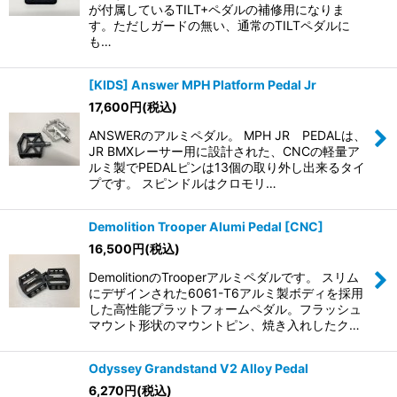
が付属しているTILT+ペダルの補修用になりま
す。ただしガードの無い、通常のTILTペダルに
も…
[KIDS] Answer MPH Platform Pedal Jr
17,600
円
(税込)
ANSWERのアルミペダル。 MPH JR PEDALは、
JR BMXレーサー用に設計された、CNCの軽量ア
ルミ製でPEDALピンは13個の取り外し出来るタイ
プです。 スピンドルはクロモリ…
Demolition Trooper Alumi Pedal [CNC]
16,500
円
(税込)
DemolitionのTrooperアルミペダルです。 スリム
にデザインされた6061-T6アルミ製ボディを採用
した高性能プラットフォームペダル。フラッシュ
マウント形状のマウントピン、焼き入れしたク…
Odyssey Grandstand V2 Alloy Pedal
6,270
円
(税込)