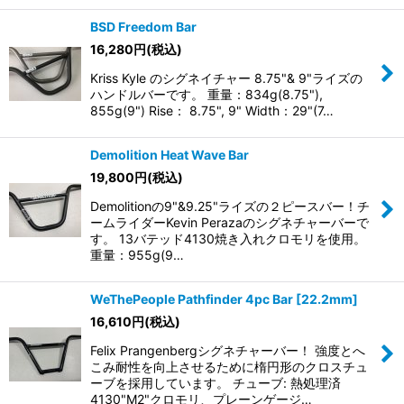
BSD Freedom Bar
16,280
円
(税込)
Kriss Kyle のシグネイチャー 8.75"& 9"ライズの
ハンドルバーです。 重量：834g(8.75"),
855g(9") Rise： 8.75", 9" Width：29"(7…
Demolition Heat Wave Bar
19,800
円
(税込)
Demolitionの9"&9.25"ライズの２ピースバー！チ
ームライダーKevin Perazaのシグネチャーバーで
す。 13バテッド4130焼き入れクロモリを使用。
重量：955g(9…
WeThePeople Pathfinder 4pc Bar [22.2mm]
16,610
円
(税込)
Felix Prangenbergシグネチャーバー！ 強度とへ
こみ耐性を向上させるために楕円形のクロスチュ
ーブを採用しています。 チューブ: 熱処理済
4130"M2"クロモリ、プレーンゲージ…