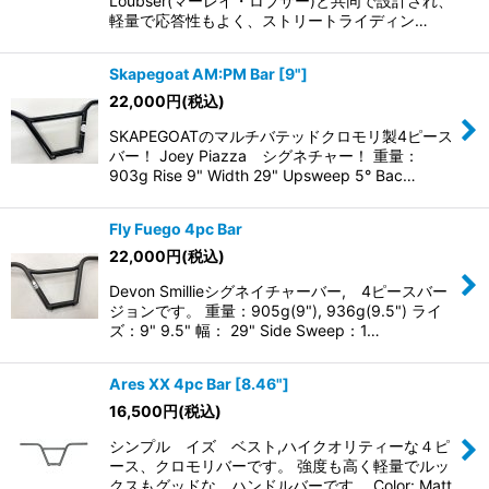
Loubser(マーレイ・ロブサー)と共同で設計され、
軽量で応答性もよく、ストリートライディン…
Skapegoat AM:PM Bar [9"]
22,000
円
(税込)
SKAPEGOATのマルチバテッドクロモリ製4ピース
バー！ Joey Piazza シグネチャー！ 重量：
903g Rise 9" Width 29" Upsweep 5° Bac…
Fly Fuego 4pc Bar
22,000
円
(税込)
Devon Smillieシグネイチャーバー, 4ピースバー
ジョンです。 重量：905g(9"), 936g(9.5") ライ
ズ：9" 9.5" 幅： 29" Side Sweep：1…
Ares XX 4pc Bar [8.46"]
16,500
円
(税込)
シンプル イズ ベスト,ハイクオリティーな４ピ
ース、クロモリバーです。 強度も高く軽量でルッ
クスもグッドな、ハンドルバーです。 Color: Matt