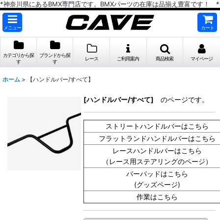
*神奈川県にあるBMX専門店です。BMXパーツの在庫は品揃え豊富です！ *
メニュー
カート
カテゴリから探
ブランドから探
レース
ご利用案内
商品検索
マイページ
す
す
ホーム
>
【ハンドルバー/すべて】
[ハンドルバー/すべて]
のページです。
ストリートハンドルバーはこちら
フラットランドハンドルバーはこちら
レースハンドルバーはこちら
（レース用ステアリングのページ）
バーパッドはこちら
(グッズページ)
作業はこちら