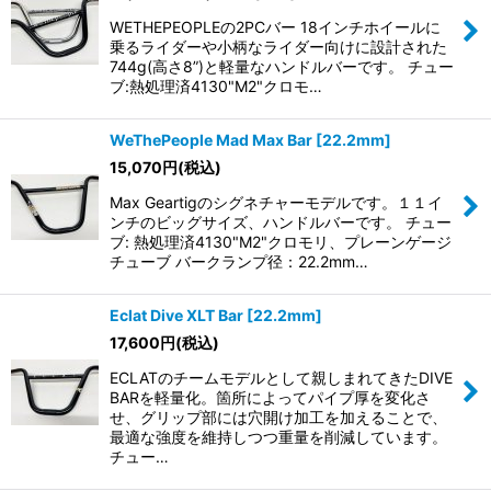
WETHEPEOPLEの2PCバー 18インチホイールに
乗るライダーや小柄なライダー向けに設計された
744g(高さ8”)と軽量なハンドルバーです。 チュー
ブ:熱処理済4130"M2"クロモ…
WeThePeople Mad Max Bar [22.2mm]
15,070
円
(税込)
Max Geartigのシグネチャーモデルです。１１イ
ンチのビッグサイズ、ハンドルバーです。 チュー
ブ: 熱処理済4130"M2"クロモリ、プレーンゲージ
チューブ バークランプ径：22.2mm…
Eclat Dive XLT Bar [22.2mm]
17,600
円
(税込)
ECLATのチームモデルとして親しまれてきたDIVE
BARを軽量化。箇所によってパイプ厚を変化さ
せ、グリップ部には穴開け加工を加えることで、
最適な強度を維持しつつ重量を削減しています。
チュー…