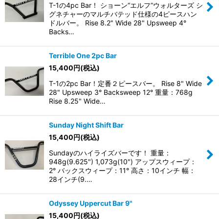
T-1の4pc Bar！ ショーン“エルフ”ウォルターズ シ
グネチャーのマルチバテッド仕様の4ピースハン
ドルバー。 Rise 8.2" Wide 28" Upsweep 4°
Backs…
Terrible One 2pc Bar
15,400
円
(税込)
T-1の2pc Bar！定番２ピースバー。 Rise 8" Wide
28" Upsweep 3° Backsweep 12° 重量：768g
Rise 8.25" Wide…
Sunday Night Shift Bar
15,400
円
(税込)
Sundayのハイライズバーです！ 重量：
948g(9.625") 1,073g(10") アップスウィープ：
2° バックスウィープ：11° 高さ：10インチ 幅：
28インチ(9.…
Odyssey Uppercut Bar 9"
15,400
円
(税込)