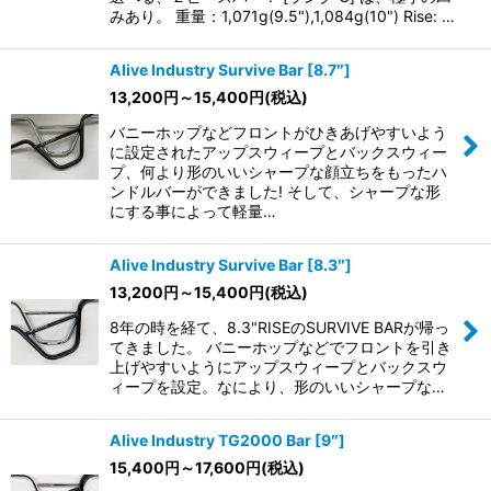
みあり。 重量：1,071g(9.5"),1,084g(10") Rise: …
Alive Industry Survive Bar [8.7″]
13,200
円
～15,400
円
(税込)
バニーホップなどフロントがひきあげやすいよう
に設定されたアップスウィープとバックスウィー
プ、何より形のいいシャープな顔立ちをもったハ
ンドルバーができました! そして、シャープな形
にする事によって軽量…
Alive Industry Survive Bar [8.3″]
13,200
円
～15,400
円
(税込)
8年の時を経て、8.3"RISEのSURVIVE BARが帰っ
てきました。 バニーホップなどでフロントを引き
上げやすいようにアップスウィープとバックスウ
ィープを設定。なにより、形のいいシャープな…
Alive Industry TG2000 Bar [9″]
15,400
円
～17,600
円
(税込)