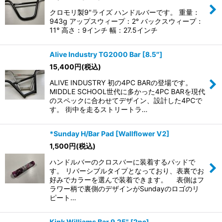
クロモリ製9"ライズ ハンドルバーです。 重量：
943g アップスウィープ：2° バックスウィープ：
11° 高さ：9インチ 幅：27.5インチ
Alive Industry TG2000 Bar [8.5″]
15,400
円
(税込)
ALIVE INDUSTRY 初の4PC BARの登場です。
MIDDLE SCHOOL世代に多かった4PC BARを現代
のスペックに合わせてデザイン、設計した4PCで
す。 街中を走るストリートラ…
*Sunday H/Bar Pad [Wallflower V2]
1,500
円
(税込)
ハンドルバーのクロスバーに装着するパッドで
す。 リバーシブルタイプとなっており、表裏でお
好みでカラーを選んで装着できます。 表側はフ
ラワー柄で裏側のデザインがSundayのロゴのリ
ピート…
Kink Williams Bar 9.25" [2pc]