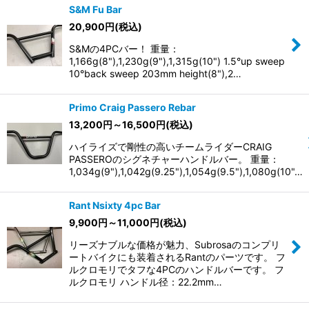
S&M Fu Bar
20,900
円
(税込)
S&Mの4PCバー！ 重量：
1,166g(8"),1,230g(9"),1,315g(10") 1.5°up sweep
10°back sweep 203mm height(8"),2…
Primo Craig Passero Rebar
13,200
円
～16,500
円
(税込)
ハイライズで剛性の高いチームライダーCRAIG
PASSEROのシグネチャーハンドルバー。 重量：
1,034g(9"),1,042g(9.25"),1,054g(9.5"),1,080g(10"…
Rant Nsixty 4pc Bar
9,900
円
～11,000
円
(税込)
リーズナブルな価格が魅力、Subrosaのコンプリ
ートバイクにも装着されるRantのパーツです。 フ
ルクロモリでタフな4PCのハンドルバーです。 フ
ルクロモリ ハンドル径：22.2mm…