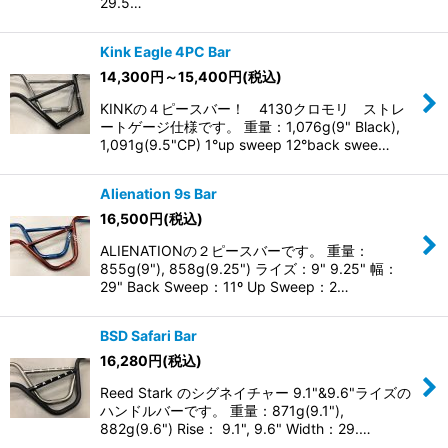
29.5…
Kink Eagle 4PC Bar
14,300
円
～15,400
円
(税込)
KINKの４ピースバー！ 4130クロモリ ストレ
ートゲージ仕様です。 重量：1,076g(9" Black),
1,091g(9.5"CP) 1°up sweep 12°back swee…
Alienation 9s Bar
16,500
円
(税込)
ALIENATIONの２ピースバーです。 重量：
855g(9"), 858g(9.25") ライズ：9" 9.25" 幅：
29" Back Sweep：11º Up Sweep：2…
BSD Safari Bar
16,280
円
(税込)
Reed Stark のシグネイチャー 9.1"&9.6"ライズの
ハンドルバーです。 重量：871g(9.1"),
882g(9.6") Rise： 9.1", 9.6" Width：29.…