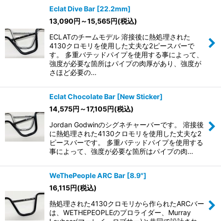
Eclat Dive Bar [22.2mm]
13,090
円
～15,565
円
(税込)
ECLATのチームモデル 溶接後に熱処理された
4130クロモリを使用した丈夫な2ピースバーで
す。 多重バテッドパイプを使用する事によって、
強度が必要な箇所はパイプの肉厚があり、強度が
さほど必要の…
Eclat Chocolate Bar [New Sticker]
14,575
円
～17,105
円
(税込)
Jordan Godwinのシグネチャーバーです。 溶接後
に熱処理された4130クロモリを使用した丈夫な2
ピースバーです。 多重バテッドパイプを使用する
事によって、強度が必要な箇所はパイプの肉…
WeThePeople ARC Bar [8.9"]
16,115
円
(税込)
熱処理された4130クロモリから作られたARCバー
は、WETHEPEOPLEのプロライダー、Murray