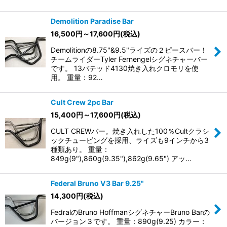
Demolition Paradise Bar
16,500
円
～17,600
円
(税込)
Demolitionの8.75"&9.5"ライズの２ピースバー！
チームライダーTyler Fernengelシグネチャーバー
です。 13バテッド4130焼き入れクロモリを使
用。 重量：92…
Cult Crew 2pc Bar
15,400
円
～17,600
円
(税込)
CULT CREWバー。焼き入れした100％Cultクラシ
ックチュービングを採用、ライズも9インチから3
種類あり。 重量：
849g(9"),860g(9.35"),862g(9.65") アッ…
Federal Bruno V3 Bar 9.25"
14,300
円
(税込)
FedralのBruno HoffmanシグネチャーBruno Barの
バージョン３です。 重量：890g(9.25) カラー：