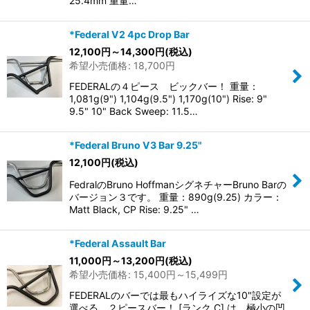
25.4mm 重量…
*Federal V2 4pc Drop Bar
12,100
円
～14,300
円
(税込)
希望小売価格
:
18,700
円
FEDERALの４ピース ビックバー！ 重量：
1,081g(9") 1,104g(9.5") 1,170g(10") Rise: 9"
9.5" 10" Back Sweep: 11.5…
*Federal Bruno V3 Bar 9.25"
12,100
円
(税込)
FedralのBruno HoffmanシグネチャーBruno Barの
バージョン３です。 重量：890g(9.25) カラー：
Matt Black, CP Rise: 9.25" …
*Federal Assault Bar
11,000
円
～13,200
円
(税込)
希望小売価格
:
15,400
円
～15,499
円
FEDERALのバーでは最もハイライズな10"設定が
選べる、２ピースバー！ [ランク C] は、極小の凹