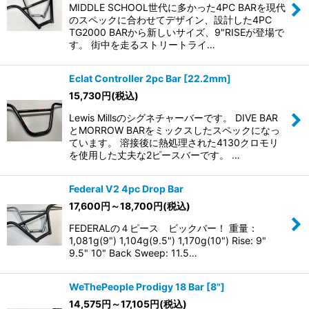
MIDDLE SCHOOL世代に多かった4PC BARを現代
のスペックに合わせてデザイン、設計した4PC
TG2000 BARから新しいサイズ、9"RISEが登場で
す。 街中を走るストリートライ…
Eclat Controller 2pc Bar [22.2mm]
15,730
円
(税込)
Lewis Millsのシグネチャーバーです。 DIVE BAR
とMORROW BARをミックスしたスペックになっ
ています。 溶接後に熱処理された4130クロモリ
を使用した丈夫な2ピースバーです。 …
Federal V2 4pc Drop Bar
17,600
円
～18,700
円
(税込)
FEDERALの４ピース ビックバー！ 重量：
1,081g(9") 1,104g(9.5") 1,170g(10") Rise: 9"
9.5" 10" Back Sweep: 11.5…
WeThePeople Prodigy 18 Bar [8"]
14,575
円
～17,105
円
(税込)