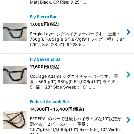
Matt Black, CP Rise: 9.25" …
Fly Sierra Bar
17,600
円
(税込)
Sergio Layos シグネイチャーバーです。 重量：
766g(8"),851g(8.5"),877g(9") ライズ（幅）：8"
(26"), 8.5"(28.5"), 9"(28.5…
Fly Savanna Bar
17,600
円
(税込)
Courage Adams シグネイチャーバーです。 重
量：869g(9"),889g(9.5"),906g(10") ライズ：
9" 幅： 28" Side Sweep：10º U…
Federal Assault Bar
14,300
円
～15,400
円
(税込)
FEDERALのバーでは最もハイライズな10"設定が
選べる、２ピースバー！ 重量：
1,071g(9.5"),1,084g(10") Rise: 9.5", 10" Width: