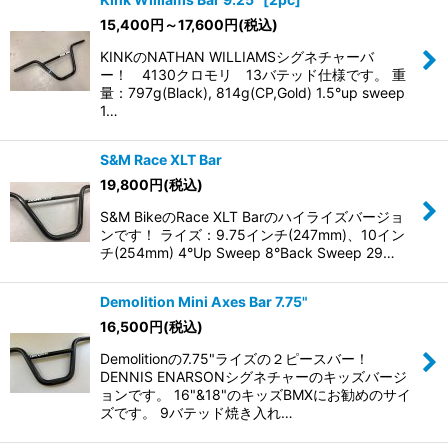
15,400
円
～17,600
円
(税込)
KINKのNATHAN WILLIAMSシグネチャーバ
ー！ 4130クロモリ 13バテッド仕様です。 重
量：797g(Black), 814g(CP,Gold) 1.5°up sweep
1…
S&M Race XLT Bar
19,800
円
(税込)
S&M BikeのRace XLT Barのハイライズバージョ
ンです！ ライズ：9.75インチ(247mm)、10イン
チ(254mm) 4°Up Sweep 8°Back Sweep 29…
Demolition Mini Axes Bar 7.75"
16,500
円
(税込)
Demolitionの7.75"ライズの２ピースバー！
DENNIS ENARSONシグネチャーのキッズバージ
ョンです。 16"&18"のキッズBMXにお勧めのサイ
ズです。 9バテッド焼き入れ…