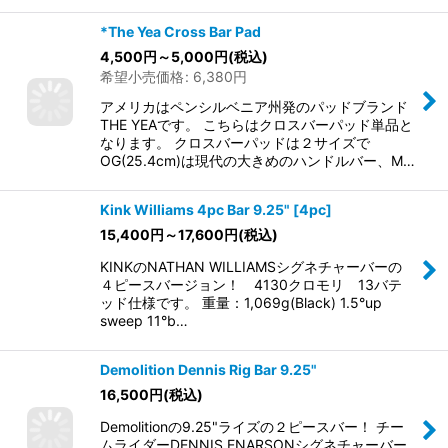
*The Yea Cross Bar Pad
4,500
円
～5,000
円
(税込)
希望小売価格
:
6,380
円
アメリカはペンシルベニア州発のパッドブランド
THE YEAです。 こちらはクロスバーパッド単品と
なります。 クロスバーパッドは２サイズで
OG(25.4cm)は現代の大きめのハンドルバー、M…
Kink Williams 4pc Bar 9.25" [4pc]
15,400
円
～17,600
円
(税込)
KINKのNATHAN WILLIAMSシグネチャーバーの
４ピースバージョン！ 4130クロモリ 13バテ
ッド仕様です。 重量：1,069g(Black) 1.5°up
sweep 11°b…
Demolition Dennis Rig Bar 9.25"
16,500
円
(税込)
Demolitionの9.25"ライズの２ピースバー！ チー
ムライダーDENNIS ENARSONシグネチャーバー