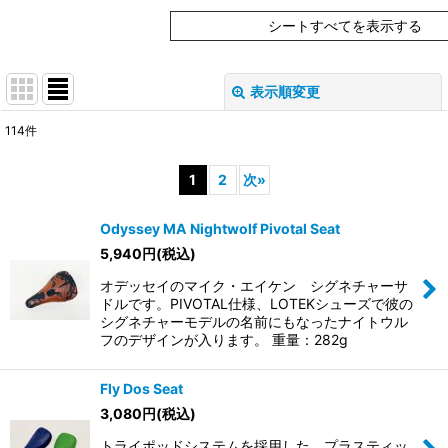
シートすべてを表示する
表示順変更
閉じる
114
件
表示数
:
1
2
次
»
在庫あり
Odyssey MA Nightwolf Pivotal Seat
並び順
:
5,940
円
(税込)
オデッセイのマイク・エイケン シグネチャーサ
絞り込む
ドルです。PIVOTAL仕様、LOTEKシューズで彼の
シグネチャーモデルの名前にもなったナイトウル
フのデザインが入ります。 重量：282g
Fly Dos Seat
3,080
円
(税込)
トライポッドシステムを採用した、プラスティッ