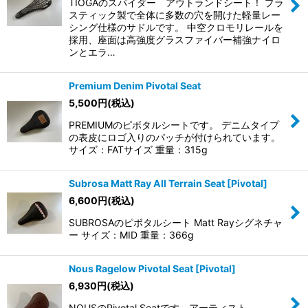
TIOGAのスパイダー アウトランドシート！ プラ
スティック製で全体に多数の穴を開けた軽量レー
シング仕様のサドルです。 中空クロモリレールを
採用、座面は高強度グラスファイバー補強ナイロ
ンとエラ…
Premium Denim Pivotal Seat
5,500
円
(税込)
PREMIUMのピボタルシートです。 デニムタイプ
の表皮にロゴ入りのパッチが付けられています。
サイズ：FATサイズ 重量：315g
Subrosa Matt Ray All Terrain Seat [Pivotal]
6,600
円
(税込)
SUBROSAのピボタルシート Matt Rayシグネチャ
ー サイズ：MID 重量：366g
Nous Ragelow Pivotal Seat [Pivotal]
6,930
円
(税込)
NOUSのPivotal Seatです。アーティスト