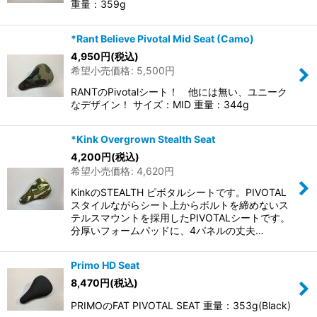
重量：359g
*Rant Believe Pivotal Mid Seat (Camo)
4,950
円
(税込)
希望小売価格
:
5,500
円
RANTのPivotalシート！ 他には無い、ユニーク
なデザイン！ サイズ：MID 重量：344g
*Kink Overgrown Stealth Seat
4,200
円
(税込)
希望小売価格
:
4,620
円
KinkのSTEALTH ピボタルシートです。PIVOTAL
スタイルながらシート上からボルトを締めないス
テルスマウントを採用したPIVOTALシートです。
分厚いフォームパッドに、4パネルの丈夫…
Primo HD Seat
8,470
円
(税込)
PRIMOのFAT PIVOTAL SEAT 重量：353g(Black)