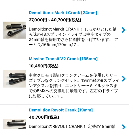
Demolition x Markit Crank [24mm]
37,000
円
～40,700
円
(税込)
DemolitionのMarkit CRANK！ しっかりとした踏
み味の48スプラインドライブは中空タイプの
24mm軸を採用でさらに剛性を上げています。 ア
ーム長:165mm,170mm,17…
Mission Transit V2 Crank [165mm]
10,450
円
(税込)
中空クロモリ製のクランクアームを使用したリー
ズナブルなクランクセット。19mm径の8スプライ
ンアクスルを採用、エントリー〜ミドルクラスま
でのBMXへの交換用に最適です。左右のドライブ
に対応しています。…
Demolition Revolt Crank [19mm]
40,700
円
(税込)
DemolitionのREVOLT CRANK！ 定番の19mm軸