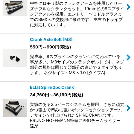
中空クロモリ製のクランクアームを使用したリー
ズナブルなクランクセット。19mm径の8スプライ
ンアクスルを採用、エントリー〜ミドルクラスま
でのBMXへの交換用に最適です。左右のドライブ
に対応しています。…
Crank Axle Bolt [M8]
550
円
～990
円
(税込)
完成車、8スプラインのクランクに使われている
事が多い、M8サイズのクランクボルトです。ネジ
部分の規格は同じで頭部分の違いで３タイプあり
ます。 ネジサイズ：M8 x 1.0 [タイプA]…
Eclat Spire 2pc Crank
34,760
円
～36,190
円
(税込)
実績のある2.5ピースシステムを採用、さらに頑丈
かつ強固で凹みに強いボックスセクションアーム
デザインで仕上げられたSPIRE CRANKです。
BRUNO HOFFMANN筆頭にPROチームライダー
達が…