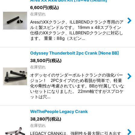
6,600
円
(税込)
在庫切れ
AresのXXクランク、ILLBRENDクランク専用のア
ルミ製スピンドルです。 19mm x 48スプライン
仕様のXXクランク、ILLBRENDクランクに対応し
ます。 重量：88g（スピン…
Odyssey Thunderbolt 2pc Crank [None BB]
38,500
円
(税込)
在庫切れ
オデッセイのサンダーボルトクランクの強化バー
ジョン ! 2PCタイプのため着脱が簡単で、軽量
化や剛性が考慮されています。BBが付属していな
いセットになりました。 22mm軸ですがスプロケ
ットは穴…
WeThePeople Legacy Crank
38,280
円
(税込)
在庫切れ
LEGACY CRANKは、強靭性を最大限に引き出す