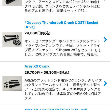
ンクで、アームとスピンドル(22mm 48spline)は
クロモリ製、クランクを留めるメインボルトは軽
量のアルミ製です。 重量はセットで72…
*Odyssey Thunderbolt Crank & 28T [Socket
Drive]
24,800
円
(税込)
オデッセイのサンダーボルトクランクのソケット
ドライブバージョンです。今回、ソケットドライ
ブ用スプロケット、Killington 28Tをセットにしま
した。 2PCタイプのため着脱が簡単で、軽量化…
Ares XX Crank
29,700
円
～36,300
円
(税込)
ARESのフラットランド用3PCクランク、新サイズ
のクランクアームセットです。軽量なアルミ製の
アームは短めの設定で、キッズBMX用クランクと
してもお勧めです。 通常設定の[ARM ONLY]はア
クス…
Ares XX Axle Bolt Kit [19x48T/Alumi]