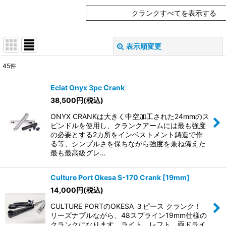
クランクすべてを表示する
表示順変更
閉じる
45
件
表示数
:
Eclat Onyx 3pc Crank
在庫あり
38,500
円
(税込)
ONYX CRANKは大きく中空加工された24mmのス
並び順
:
ピンドルを使用し、クランクアームには最も強度
の必要とする2カ所をインベストメント鋳造で作
る等、シンプルさを保ちながら強度を兼ね備えた
絞り込む
最も最高級グレ…
Culture Port Okesa S-170 Crank [19mm]
14,000
円
(税込)
CULTURE PORTのOKESA ３ピース クランク！
リーズナブルながら、48スプライン19mm仕様の
クランクになります。ライト、レフト、両ドライ