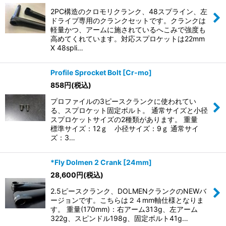
2PC構造のクロモリクランク、48スプライン、左
ドライブ専用のクランクセットです。クランクは
軽量かつ、アームに施されているへこみで強度も
高めてくれています。対応スプロケットは22mm
X 48spli…
Profile Sprocket Bolt [Cr-mo]
858
円
(税込)
プロファイルの3ピースクランクに使われてい
る、スプロケット固定ボルト。 通常サイズと小径
スプロケットサイズの2種類があります。 重量
標準サイズ：12ｇ 小径サイズ：9ｇ 通常サイ
ズ：3…
*Fly Dolmen 2 Crank [24mm]
28,600
円
(税込)
2.5ピースクランク、DOLMENクランクのNEWバ
ージョンです。こちらは２４mm軸仕様となりま
す。 重量(170mm)：右アーム313g、左アーム
322g、スピンドル198g、固定ボルト41g…