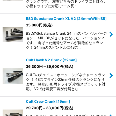
クランクです。 左右どちらのドライブにも対応 ,
小径ドライブに対応 アーム長：…
BSD Substance Crank XL V2 [24mm/With BB]
35,860
円
(税込)
BSDのSubstance Crank 24mmスピンドルバージ
ョン！ MID BBがセットになった、バージョン２
です。 角ばった無骨なアームが特徴的なクラン
ク！ 24mmのスピンドルに48ス…
Cult Hawk V2 Crank [22mm]
36,300
円
～39,600
円
(税込)
CULTのチェイス・ホーク シグネチャー クラン
ク ！ 48スプライン22mm仕様のクランクになり
ます。 RHD/LHD両ドライブ,小径スプロケット対
応。 V2では着脱工具が付属とな…
Cult Crew Crank [19mm]
29,700
円
～33,000
円
(税込)