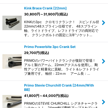
Kink Brace Crank [22mm]
30,800
円
～31,900
円
(税込)
KINKの3pc クロモリクランク！ スピンドル径
22mmの48スプライン仕様です。 48スプライン
軸、ライトドライブ、レフトドライブの両対応で
す。 クランクボルトの固定に3/8"ソケット…
Primo Powerbite 3pc Crank Set
29,700
円
(税込)
PRIMOのパワーバイトクランクが復刻で登場！
アルミ製のアーム、22mmアクスルを使用し、剛
性アップと軽量化に貢献。 ライト＆レフトドライ
ブ兼用です。 軸径：22ｍｍ アーム長：…
Primo Stevie Churchill Crank [24mm/With
BB]
41,800
円
～44,000
円
(税込)
PRIMOのSTEVIE CHURCHILL シグネチャークラ
ンクセット！ 24mm軸で剛性アップされていま