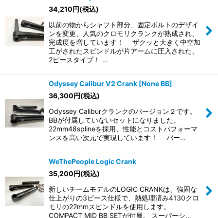
34,210
円
(税込)
以前の物からシャフト部分、固定ボルトのデザイ
ンを変更、人気のクロモリクランクが熟成され、
完成度を増しています！ ザクッと大きく中空加
工がされたスピンドルが片アームに圧入された、
2ピースタイプ！ …
Odyssey Calibur V2 Crank [None BB]
36,300
円
(税込)
Odyssey Caliburクランクのバージョン２です。
BBが付属していないセットになりました。
22mm48splineを採用、性能とコストパフォーマ
ンスを高い次元で実現しています！ バー…
WeThePeople Logic Crank
35,200
円
(税込)
新しいチームモデルのLOGIC CRANKは、強固な
仕上がりの3ピース仕様で、熱処理済み4130クロ
モリの22mmスピンドルを使用します。
COMPACT MID BB SETが付属。 スーパーシ…