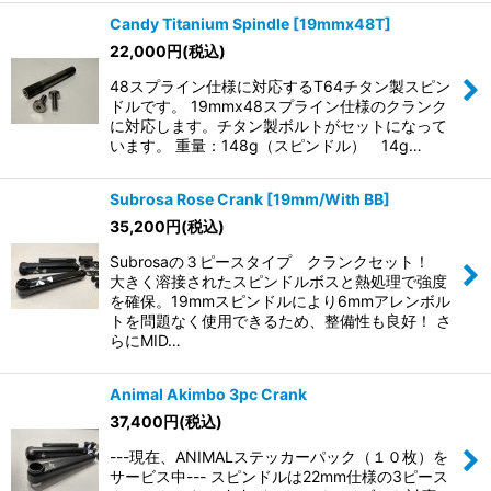
Candy Titanium Spindle [19mmx48T]
22,000
円
(税込)
48スプライン仕様に対応するT64チタン製スピン
ドルです。 19mmx48スプライン仕様のクランク
に対応します。チタン製ボルトがセットになって
います。 重量：148g（スピンドル） 14g…
Subrosa Rose Crank [19mm/With BB]
35,200
円
(税込)
Subrosaの３ピースタイプ クランクセット！
大きく溶接されたスピンドルボスと熱処理で強度
を確保。19mmスピンドルにより6mmアレンボル
トを問題なく使用できるため、整備性も良好！ さ
らにMID…
Animal Akimbo 3pc Crank
37,400
円
(税込)
---現在、ANIMALステッカーパック（１０枚）を
サービス中--- スピンドルは22mm仕様の3ピース