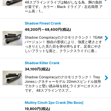
48スプラインドライブは軸がしなる為、脚の負担
が楽です。 カラー：Black ドライブ：左右両用 ア
ーム長：1…
Shadow Finest Crank
46,200
円
～48,400
円
(税込)
Shadow Conspiracyのクロモリクランク！ TEAM
バージョン！ 独自の形状により、強度と硬さとす
っきりとした見た目を併せ持ちます。足首にやさ
しいフラットな面と、クランクスライドに適…
Shadow Killer Crank
34,100
円
(税込)
Shadow Conspiracyのクロモリクランク！ Trey
Jonesシグネチャーモデル 22mmスピンドル採用
でカチッと堅い踏み味を好むライダーにオススメ
です。 48スプラインでスプ…
Mutiny Cinch 2pc Crank [No Boss]
19,800
円
(税込)