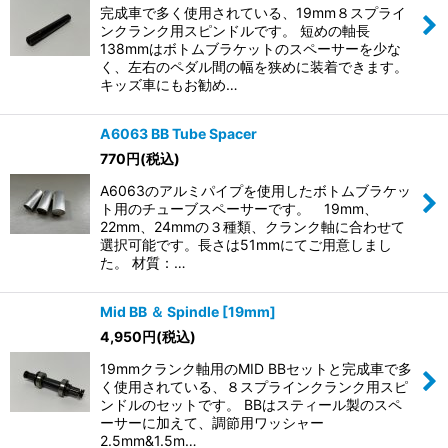
完成車で多く使用されている、19mm８スプライ
ンクランク用スピンドルです。 短めの軸長
138mmはボトムブラケットのスペーサーを少な
く、左右のペダル間の幅を狭めに装着できます。
キッズ車にもお勧め…
A6063 BB Tube Spacer
770
円
(税込)
A6063のアルミパイプを使用したボトムブラケッ
ト用のチューブスペーサーです。 19mm、
22mm、24mmの３種類、クランク軸に合わせて
選択可能です。長さは51mmにてご用意しまし
た。 材質：…
Mid BB ＆ Spindle [19mm]
4,950
円
(税込)
19mmクランク軸用のMID BBセットと完成車で多
く使用されている、８スプラインクランク用スピ
ンドルのセットです。 BBはスティール製のスペ
ーサーに加えて、調節用ワッシャー
2.5mm&1.5m…