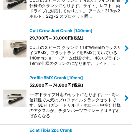
CULTの３ピース クランク！ 48スプライン19mm
仕様のクランクになります。ライト、レフト、両
ドライブに対応しております。 アーム：313g×2
ボルト：22g×2 スプロケット固…
Cult Crew Juvi Crank [140mm]
29,700
円
～33,000
円
(税込)
CULTの３ピース クランク！18"Wheelのキッズサ
イズBMX、フラットランド用BMXに向いている
140mmショートアーム仕様です。 48スプライン
19mm仕様のクランクになります。ライト、…
Profile BMX Crank [19mm]
52,800
円
～74,800
円
(税込)
---右ドライブ対応のセットになります。--- 高い
信頼性で人気のプロファイルクランクセットで
す。GDH（ガン・ドリルド・ホロー＝中空）仕様
のアクスルが。チタンパーツでグレードＵＰすれ
ばさらなる…
Eclat Tibia 2pc Crank