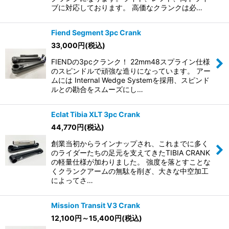
ブに対応しております。 高価なクランクは必…
Fiend Segment 3pc Crank
33,000
円
(税込)
FIENDの3pcクランク！ 22mm48スプライン仕様
のスピンドルで頑強な造りになっています。 アー
ムには Internal Wedge Systemを採用、スピンド
ルとの勘合をスムーズにし…
Eclat Tibia XLT 3pc Crank
44,770
円
(税込)
創業当初からラインナップされ、これまでに多く
のライダーたちの足元を支えてきたTIBIA CRANK
の軽量仕様が加わりました。 強度を落とすことな
くクランクアームの無駄を削ぎ、大きな中空加工
によってさ…
Mission Transit V3 Crank
12,100
円
～15,400
円
(税込)