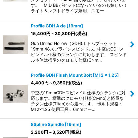
す。 MID BBがセットになっているのも嬉しい！
ライト＆レフトドライブ兼用、スモー…
Profile GDH Axle [19mm]
15,400
円
～30,800
円
(税込)
Gun Drilled Hollow（GDH)ボトムブラケット
19mm 48スプラインスピンドル。中空のGDHス
ピンドル仕様のクランクに対応します。 スピンド
ル本体は標準のクロモリ仕様(Cr-m…
Profile GDH Flush Mount Bolt [M12 x 1.25]
4,400
円
～9,350
円
(税込)
中空の19mmGDHスピンドル仕様のクランクに対
応します。標準のクロモリ仕様(Cr-mo)と軽量な
チタン仕様(Titan)から選べます。 ボルト規格：
M12x1.25 使用工具：6mmアー…
8Spline Spindle [19mm]
2,200
円
～3,520
円
(税込)