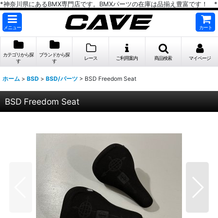
*神奈川県にあるBMX専門店です。BMXパーツの在庫は品揃え豊富です！ *
メニュー
カート
カテゴリから探
ブランドから探
レース
ご利用案内
商品検索
マイページ
す
す
ホーム
>
BSD
>
BSD/パーツ
>
BSD Freedom Seat
BSD Freedom Seat