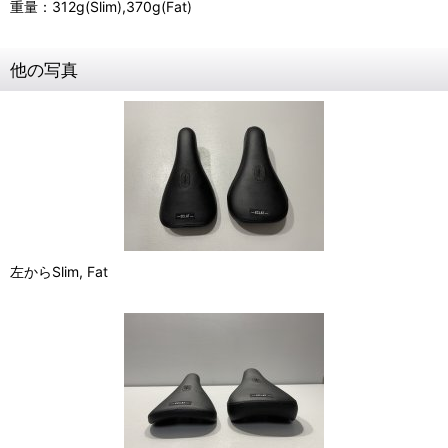
重量：312g(Slim),370g(Fat)
他の写真
左からSlim, Fat