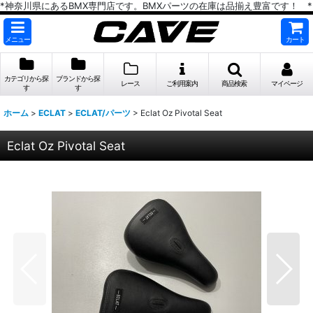
*神奈川県にあるBMX専門店です。BMXパーツの在庫は品揃え豊富です！ *
メニュー
カート
カテゴリから探
ブランドから探
レース
ご利用案内
商品検索
マイページ
す
す
ホーム
>
ECLAT
>
ECLAT/パーツ
>
Eclat Oz Pivotal Seat
Eclat Oz Pivotal Seat