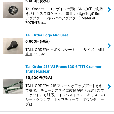
6,600
円
(税込)
Tall Orderのロゴデザインの形にCNC加工で肉抜
きされたスプロケット。 重量：83g+10g(19mm
アダプター).5g(22mmアダプター) Material
7075-T6 a…
Tall Order Logo Mid Seat
6,600
円
(税込)
TALL ORDERのピボタルシート！ サイズ：Mid
重量：359g
Tall Order 215 V3 Frame [20.6"TT] Cranmer
Trans Nuclear
59,400
円
(税込)
TALL ORDERの215フレームがアップデートされ
て登場。 チェーンステイに改良が施され31Tスプ
ロケットにも対応。 インベストメントキャストの
シートクランプ、トップチューブ、ダウンチュー
ブは…