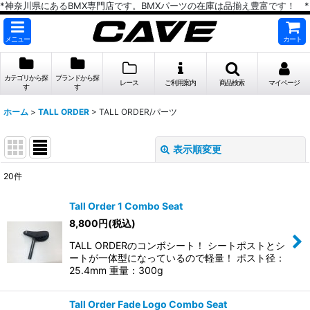
*神奈川県にあるBMX専門店です。BMXパーツの在庫は品揃え豊富です！ *
メニュー
カート
カテゴリから探
ブランドから探
レース
ご利用案内
商品検索
マイページ
す
す
ホーム
>
TALL ORDER
>
TALL ORDER/パーツ
表示順変更
閉じる
20
件
表示数
:
Tall Order 1 Combo Seat
在庫あり
8,800
円
(税込)
TALL ORDERのコンボシート！ シートポストとシ
並び順
:
ートが一体型になっているので軽量！ ポスト径：
25.4mm 重量：300g
絞り込む
Tall Order Fade Logo Combo Seat