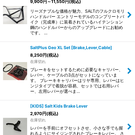
9,900
円
～11,550
円
(税込)
リーズナブルな価格が魅力、SALTのフルクロモリ
ハンドルバー エントリーモデルのコンプリートバ
イク（完成車）に装着されているハイテンション
鋼のハンドルバーからのアップグレードにお勧め
です。 …
SaltPlus Geo XL Set [Brake,Lever,Cable]
8,250
円
(税込)
在庫切れ
ブレーキをセットするために必要なキャリパー、
レバー、ケーブルの3点がセットになっていま
す。 ブレーキキャリパーはリヤ専用、レバーはヒ
ンジタイプで着脱が容易、セットでは右用レバ
ー、左用レバーが選べま…
[KIDS] Salt Kids Brake Lever
2,970
円
(税込)
在庫切れ
レバーを手前にオフセットさせ、小さな手でも握
れるようにサイジングされたブレーキレバー。 さ