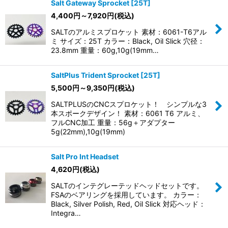
Salt Gateway Sprocket [25T]
4,400
円
～7,920
円
(税込)
SALTのアルミスプロケット 素材：6061-T6アル
ミ サイズ：25T カラー：Black, Oil Slick 穴径：
23.8mm 重量：60g,10g(19mm…
SaltPlus Trident Sprocket [25T]
5,500
円
～9,350
円
(税込)
SALTPLUSのCNCスプロケット！ シンプルな3
本スポークデザイン！ 素材：6061 T6 アルミ、
フルCNC加工 重量：56g＋アダプター
5g(22mm),10g(19mm)
Salt Pro Int Headset
4,620
円
(税込)
SALTのインテグレーテッドヘッドセットです。
FSAのベアリングを採用しています。 カラー：
Black, Silver Polish, Red, Oil Slick 対応ヘッド：
Integra…