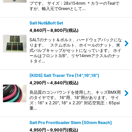
プです。 サイズ：28x154mm ＊カラーのTealで
すが、輸入元でGreenとして…
Salt Nut&Bolt Set
4,840
円
～8,800
円
(税込)
SALTのナット＆ボルト、ハードウェアパックにな
ります。 ステムボルト、ホイールのナット、米
式バルブキャップがセットになっています。 ホイ
ールはフロント3/8"、リヤ14mmアクスルのナッ
トタイ…
[KIDS] Salt Tracer Tire [14",16",18"]
4,290
円
～4,840
円
(税込)
良品質のコンパウンドを使用した、キッズBMX用
のタイヤです。 16"用、18"用があります。 サイ
ズ：16" x 2.20", 18" x 2.20" 対応空気圧：65psi
重…
Salt Pro Frontloader Stem [50mm Reach]
4,950
円
～9,900
円
(税込)