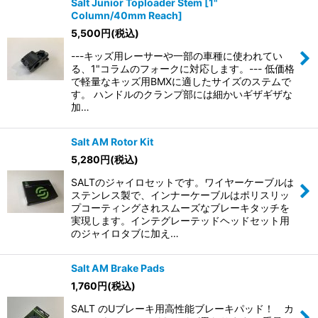
Salt Junior Toploader Stem [1"
Column/40mm Reach]
5,500
円
(税込)
---キッズ用レーサーや一部の車種に使われてい
る、1"コラムのフォークに対応します。--- 低価格
で軽量なキッズ用BMXに適したサイズのステムで
す。 ハンドルのクランプ部には細かいギザギザな
加…
Salt AM Rotor Kit
5,280
円
(税込)
SALTのジャイロセットです。ワイヤーケーブルは
ステンレス製で、インナーケーブルはポリスリッ
プコーティングされスムーズなブレーキタッチを
実現します。インテグレーテッドヘッドセット用
のジャイロタブに加え…
Salt AM Brake Pads
1,760
円
(税込)
SALT のUブレーキ用高性能ブレーキパッド！ カ