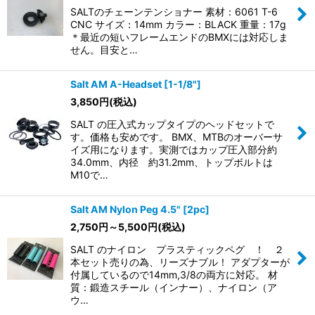
SALTのチェーンテンショナー 素材：6061 T-6
CNC サイズ：14mm カラー：BLACK 重量：17g
＊最近の短いフレームエンドのBMXには対応しま
せん。目安と…
Salt AM A-Headset [1-1/8"]
3,850
円
(税込)
SALT の圧入式カップタイプのヘッドセットで
す。価格も安めです。 BMX、MTBのオーバーサ
イズ用になります。実測ではカップ圧入部分約
34.0mm、内径 約31.2mm、トップボルトは
M10で…
Salt AM Nylon Peg 4.5" [2pc]
2,750
円
～5,500
円
(税込)
SALT のナイロン プラスティックペグ ！ ２
本セット売りの為、リーズナブル！ アダプターが
付属しているので14mm,3/8の両方に対応。 材
質：鍛造スチール（インナー）、ナイロン（ア
ウ…