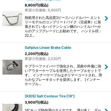
8,800
円
(税込)
希望小売価格
:
9,900
円
熱処理された高品質2ピースハンドルバー エント
リーモデルのコンプリートバイク（完成車）に装
着されているハイテンション鋼のハンドルバーか
らのアップグレードにお勧めです。 ハンドル径：
22.2…
Saltplus Linear Brake Cable
2,200
円
(税込)
希望小売価格
:
2,530
円
ケブラーファイバーで強化され、屈曲や外傷に強
いアウターケーブルを使用したケーブルセットで
す。 インナーケーブルはポリマーコートされ、滑
らかなブレーキタッチを提供します。 [インナー
ケーブル…
[KIDS] Salt Contour Tire [18"]
3,900
円
(税込)
18"キッズBMX用のタイヤです。 溝が多く、ダー