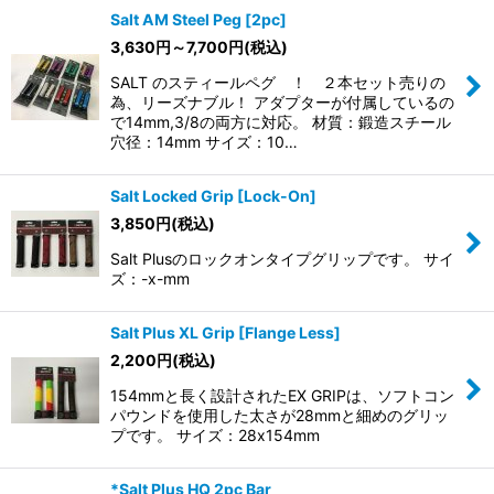
Salt AM Steel Peg [2pc]
3,630
円
～7,700
円
(税込)
SALT のスティールペグ ！ ２本セット売りの
為、リーズナブル！ アダプターが付属しているの
で14mm,3/8の両方に対応。 材質：鍛造スチール
穴径：14mm サイズ：10…
Salt Locked Grip [Lock-On]
3,850
円
(税込)
Salt Plusのロックオンタイプグリップです。 サイ
ズ：-x-mm
Salt Plus XL Grip [Flange Less]
2,200
円
(税込)
154mmと長く設計されたEX GRIPは、ソフトコン
パウンドを使用した太さが28mmと細めのグリッ
プです。 サイズ：28x154mm
*Salt Plus HQ 2pc Bar