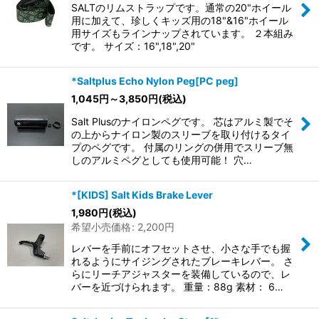
SALTのリムストラップです。通常の20"ホイール
用に加えて、珍しくキッズ用の18"&16"ホイール
用サイズもラインナップされています。 ２本組み
です。 サイズ：16",18",20"
*Saltplus Echo Nylon Peg[PC peg]
1,045
円
～3,850
円
(税込)
Salt Plusのナイロンペグです。 芯はアルミ製でそ
の上からナイロン製のスリーブを取り付けるタイ
プのペグです。 付属のリングの併用でスリーブ無
しのアルミペグとしても使用可能！ 穴…
*[KIDS] Salt Kids Brake Lever
1,980
円
(税込)
希望小売価格
:
2,200
円
レバーを手前にオフセットさせ、小さな手でも握
れるようにサイジングされたブレーキレバー。 さ
らにリーチアジャスターを装備しているので、レ
バーを近づけられます。 重量：88g 素材： 6…