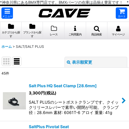
*神奈川県にあるBMX専門店です。BMXパーツの在庫は品揃え豊富です！ *
メニュー
カート
カテゴリから探
ブランドから探
レース
ご利用案内
商品検索
マイページ
す
す
ホーム
>
SALT/SALT PLUS
表示順変更
閉じる
45
件
サブカテゴリ
:
Salt Plus HQ Seat Clamp [28.6mm]
3,300
円
(税込)
表示数
:
SALT PLUSのシートポストクランプです。クイッ
クリリースレバーで素早い開閉が可能。 クランプ
在庫あり
径：28.6mm 素材: 6061T-6 アロイ 重量: 41g
並び順
:
SaltPlus Pivotal Seat