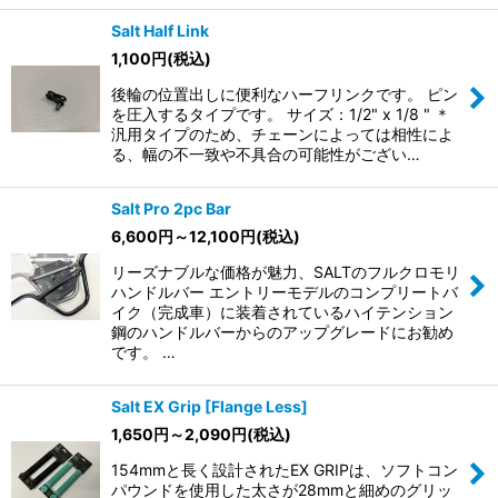
Salt Half Link
1,100
円
(税込)
後輪の位置出しに便利なハーフリンクです。 ピン
を圧入するタイプです。 サイズ：1/2" x 1/8 " ＊
汎用タイプのため、チェーンによっては相性によ
る、幅の不一致や不具合の可能性がござい…
Salt Pro 2pc Bar
6,600
円
～12,100
円
(税込)
リーズナブルな価格が魅力、SALTのフルクロモリ
ハンドルバー エントリーモデルのコンプリートバ
イク（完成車）に装着されているハイテンション
鋼のハンドルバーからのアップグレードにお勧め
です。 …
Salt EX Grip [Flange Less]
1,650
円
～2,090
円
(税込)
154mmと長く設計されたEX GRIPは、ソフトコン
パウンドを使用した太さが28mmと細めのグリッ