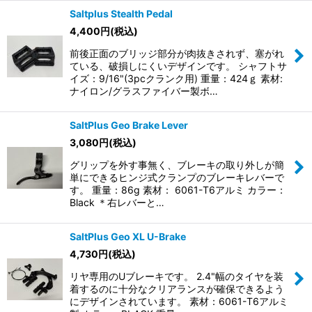
Saltplus Stealth Pedal
4,400
円
(税込)
前後正面のブリッジ部分が肉抜きされず、塞がれ
ている、破損しにくいデザインです。 シャフトサ
イズ：9/16"(3pcクランク用) 重量：424ｇ 素材:
ナイロン/グラスファイバー製ボ…
SaltPlus Geo Brake Lever
3,080
円
(税込)
グリップを外す事無く、ブレーキの取り外しが簡
単にできるヒンジ式クランプのブレーキレバーで
す。 重量：86g 素材： 6061-T6アルミ カラー：
Black ＊右レバーと…
SaltPlus Geo XL U-Brake
4,730
円
(税込)
リヤ専用のUブレーキです。 2.4"幅のタイヤを装
着するのに十分なクリアランスが確保できるよう
にデザインされています。 素材：6061-T6アルミ