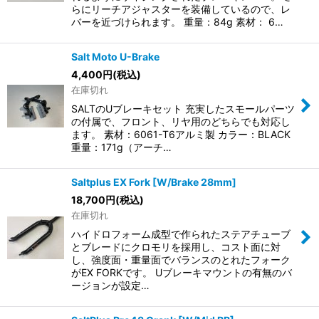
らにリーチアジャスターを装備しているので、レ
バーを近づけられます。 重量：84g 素材： 6…
Salt Moto U-Brake
4,400
円
(税込)
在庫切れ
SALTのUブレーキセット 充実したスモールパーツ
の付属で、フロント、リヤ用のどちらでも対応し
ます。 素材：6061-T6アルミ製 カラー：BLACK
重量：171g（アーチ…
Saltplus EX Fork [W/Brake 28mm]
18,700
円
(税込)
在庫切れ
ハイドロフォーム成型で作られたステアチューブ
とブレードにクロモリを採用し、コスト面に対
し、強度面・重量面でバランスのとれたフォーク
がEX FORKです。 Uブレーキマウントの有無のバ
ージョンが設定…