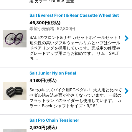
製 カラー：BLACK 重量…
Salt Everest Front & Rear Cassette Wheel Set
46,800
円
(税込)
希望小売価格
:
52,800
円
SALTのフロント&リヤ カセットホイールセット！
耐久性の高いダブルウォールリムとハブはシール
ドベアリングを採用しています。完成車の修理や
グレードアップ用にもお勧めです。 リム：SALT
PL…
Salt Junior Nylon Pedal
4,180
円
(税込)
Saltのキッズバイク用PCペダル！ 大人用と比べて
ペダル踏み込み面が小さくなっています。 一部の
フラットランドのライダーも使用しています。 カ
ラー：Black シャフトサイズ：9/16"…
Salt Pro Chain Tensioner
2,970
円
(税込)