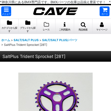
*神奈川県にあるBMX専門店です。BMXパーツの在庫は品揃え豊富です！ *
メニュー
カート
カテゴリから探
ブランドから探
レース
ご利用案内
商品検索
マイページ
す
す
ホーム
>
SALT/SALT PLUS
>
SALT/SALT PLUS/パーツ
>
SaltPlus Trident Sprocket [28T]
SaltPlus Trident Sprocket [28T]