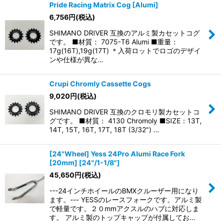
Pride Racing Matrix Cog [Alumi]
6,756
円
(税込)
SHIMANO DRIVER 互換のアルミ製カセットコグ
です。 ■材質： 7075-T6 Alumi ■重量：
17g(16T),19g(17T) ＊入荷ロットでロゴのデザイ
ンや仕様が異な…
Crupi Chromly Cassette Cogs
9,020
円
(税込)
SHIMANO DRIVER 互換のクロモリ製カセットコ
グです。 ■材質： 4130 Chromoly ■SIZE：13T,
14T, 15T, 16T, 17T, 18T (3/32") …
[24"Wheel] Yess 24Pro Alumi Race Fork
[20mm] [24"/1-1/8"]
45,650
円
(税込)
---24インチホイールのBMXクルーザー用になり
ます。--- YESSのレースフォークです。アルミ製
で軽量です。２０mmアクスルのハブに対応しま
す。 アルミ製のトップキャップが付属してお…