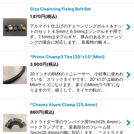
Giza Chainring Fixing Bolt Set
1,870
円
(税込)
アルマイト仕上げのチェーンリングボルト＆ナッ
トのセット 4.5mmと6.5mmはシングルギヤ用で
す。7.5mmはダブルギヤ、厚みのあるチェーンリ
ングの場合に対応します。 装着時の幅 4.…
*Primo Champ3 Tire [20"x1.0"/Mini]
3,900
円
(税込)
20インチのBMXのミニレーサー、小径車に使われ
ている、スリックタイヤです。 20"x1.0"は細めの
Miniサイズになります。多くのMiniが1-1/8"にな
りますので、細くして、タイヤの転が…
*Chavez Alumi Clamp [25.4mm]
880
円
(税込)
ストライダー等のランバイク用1inch(25.4mm)シ
ートクランプです。 装着部分のフレーム径
1inch(25.4mm)の物に対応します。 ＊ストライダ