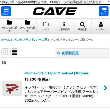
*神奈川県にあるBMX専門店です。BMXパーツの在庫は品揃え豊富です！ *
メニュー
カート
カテゴリから探
ブランドから探
レース
ご利用案内
商品検索
マイページ
す
す
ホーム
>
その他ブランド/レース系
>
その他ブランド/レース系/パーツ
表示順変更
閉じる
48
件
表示数
:
Promax SQ-1 Taper Crankset [160mm]
在庫あり
13,200
円
(税込)
キッズレーサー用のアルミクランクセットです。
並び順
:
JISスクエアテーパースピンドル仕様 アーム長：
160mm スパイダー：110PCD 重量(160mm)：
302g(Right-Ar…
絞り込む