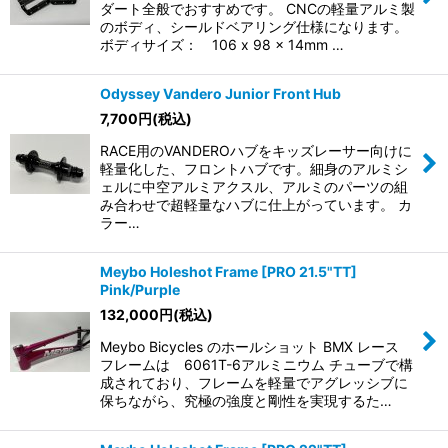
ダート全般でおすすめです。 CNCの軽量アルミ製
のボディ、シールドベアリング仕様になります。
ボディサイズ： 106 x 98 x 14mm …
Odyssey Vandero Junior Front Hub
7,700
円
(税込)
RACE用のVANDEROハブをキッズレーサー向けに
軽量化した、フロントハブです。細身のアルミシ
ェルに中空アルミアクスル、アルミのパーツの組
み合わせで超軽量なハブに仕上がっています。 カ
ラー…
Meybo Holeshot Frame [PRO 21.5"TT]
Pink/Purple
132,000
円
(税込)
Meybo Bicycles のホールショット BMX レース
フレームは 6061T-6アルミニウム チューブで構
成されており、フレームを軽量でアグレッシブに
保ちながら、究極の強度と剛性を実現するた…