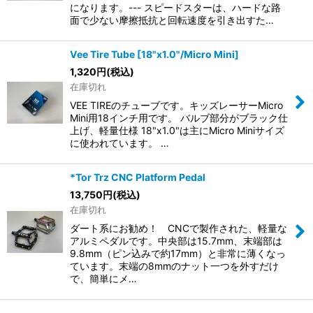
になります。--- スピードスターは、ハードな路
面で少ない摩擦抵抗と回転速度を引き出すた…
Vee Tire Tube [18"x1.0"/Micro Mini]
1,320
円
(税込)
在庫切れ
VEE TIREのチューブです。キッズレーサーMicro
Mini用18インチ用です。 バルブ部分がブラック仕
上げ、軽量仕様 18"x1.0"は主にMicro Miniサイズ
に使われています。 …
*Tor Trz CNC Platform Pedal
13,750
円
(税込)
在庫切れ
ダート系にお勧め！ CNCで製作された、軽量な
アルミペダルです。中央部は15.7mm、末端部は
9.8mm（ピン込みで約17mm）と非常に薄くなっ
ています。末端の8mmのナット一つを外すだけ
で、簡単にメ…