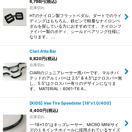
6,798
円
(税込)
在庫切れ
HTのナイロン製フラットペダル。ダートでのライ
ディングはもちろん、鉄ピンで軽量なナイロンペ
ダルを探している方におすすめです。 ナイロンフ
ァイバー製のボディ、シールドベアリング仕様に
なります。 …
Ciari Atta Bar
6,820
円
(税込)
在庫切れ
CIARIのジュニアレーサー用バーです。マルチバ
テッドのアルミバーは 2.5" & 4.5"はクロスバー無
し、5.5"はクロスバー有りのデザインになりま
す。 MATERIAL：6061-T6 A…
[KIDS] Vee Tire Speedster [18"x1.0/400]
4,400
円
(税込)
在庫切れ
---18x1.0"はキッズレーサー、MICRO MINIサイ
ズの１８インチホイールに採用されているサイズ