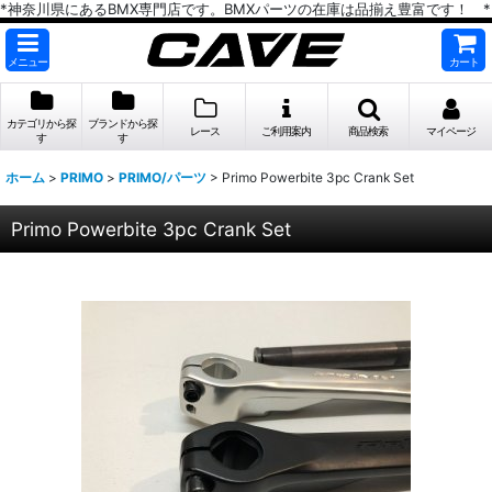
*神奈川県にあるBMX専門店です。BMXパーツの在庫は品揃え豊富です！ *
メニュー
カート
カテゴリから探
ブランドから探
レース
ご利用案内
商品検索
マイページ
す
す
ホーム
>
PRIMO
>
PRIMO/パーツ
>
Primo Powerbite 3pc Crank Set
Primo Powerbite 3pc Crank Set