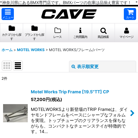
*神奈川県にあるBMX専門店です。BMXパーツの在庫は品揃え豊富です！ *
メニュー
カート
カテゴリから探
ブランドから探
レース
ご利用案内
商品検索
マイページ
す
す
ホーム
>
MOTEL WORKS
>
MOTEL WORKS/フレーム/パーツ
表示順変更
閉じる
2
件
表示数
:
Motel Works Trip Frame [19.5"TT] CP
在庫あり
57,200
円
(税込)
MOTELWORKSより新登場のTRIP Frameは、ダイ
並び順
:
ヤモンドフレームをベースにシャープなフォルム
を実現。トップチューブのクリアランスを保ちな
がらも、コンパクトなチェーンステイが特徴的で
絞り込む
す。14…