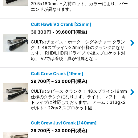
29.5x160mm ＊入荷ロット、カラーにより、バー
エンドが異なります。
Cult Hawk V2 Crank [22mm]
36,300
円
～39,600
円
(税込)
CULTのチェイス・ホーク シグネチャー クラン
ク ！ 48スプライン22mm仕様のクランクになり
ます。 RHD/LHD両ドライブ,小径スプロケット対
応。 V2では着脱工具が付属とな…
Cult Crew Crank [19mm]
29,700
円
～33,000
円
(税込)
CULTの３ピース クランク！ 48スプライン19mm
仕様のクランクになります。ライト、レフト、両
ドライブに対応しております。 アーム：313g×2
ボルト：22g×2 スプロケット固…
Cult Crew Juvi Crank [140mm]
29,700
円
～33,000
円
(税込)