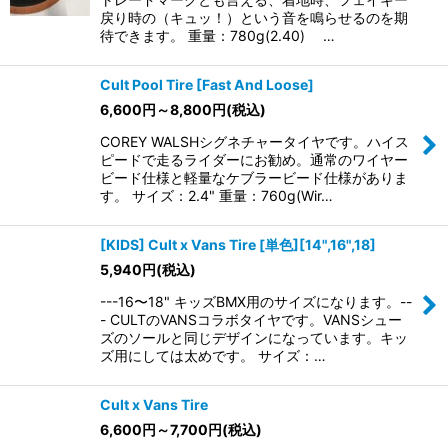
戻り時の（キュッ！）という音を鳴らせるのを期
待できます。 重量：780g(2.40) …
Cult Pool Tire [Fast And Loose]
6,600
円
～8,800
円
(税込)
COREY WALSHシグネチャータイヤです。ハイス
ピードで走るライダーにお勧め。通常のワイヤー
ビード仕様と軽量なケブラービード仕様がありま
す。 サイズ：2.4" 重量：760g(Wir…
[KIDS] Cult x Vans Tire [単色][14",16",18]
5,940
円
(税込)
---16〜18" キッズBMX用のサイズになります。--
- CULTのVANSコラボタイヤです。VANSシュー
ズのソールと同じデザインになっています。キッ
ズ用にしては太めです。 サイズ：…
Cult x Vans Tire
6,600
円
～7,700
円
(税込)