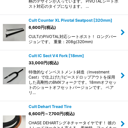
柄のデザインが入っています。 PIVOTALシートポ
スト対応のタイプになります。 …
Cult Counter XL Pivotal Seatpost [320mm]
6,600
円
(税込)
CULTのPIVOTAL対応シートポスト！ ロングバー
ジョンです。 重量：208g(320mm)
Cult IC Sect V4 Fork [18mm]
33,000
円
(税込)
特徴的なインベストメント鋳造（Investment
Cast）で仕上げた1ピースドロップアウトを採用
した高剛性のBMXフォークです。18mmオフセッ
トのショートオフセットバージョンです。 ベア
リ…
Cult Dehart Tread Tire
6,600
円
～7,700
円
(税込)
CHASE DEHARTシグネチャータイヤです！ 彼の
トレードマークとも言える、着地時、フェイキー