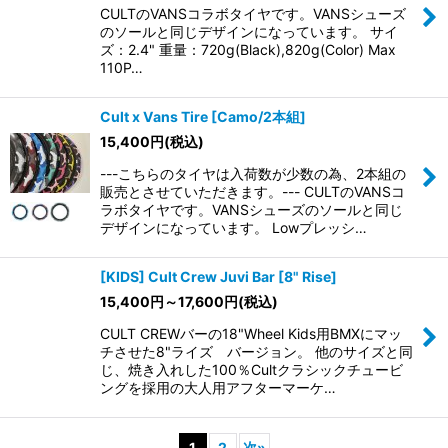
CULTのVANSコラボタイヤです。VANSシューズ
のソールと同じデザインになっています。 サイ
ズ：2.4" 重量：720g(Black),820g(Color) Max
110P…
Cult x Vans Tire [Camo/2本組]
15,400
円
(税込)
---こちらのタイヤは入荷数が少数の為、2本組の
販売とさせていただきます。--- CULTのVANSコ
ラボタイヤです。VANSシューズのソールと同じ
デザインになっています。 Lowプレッシ…
[KIDS] Cult Crew Juvi Bar [8" Rise]
15,400
円
～17,600
円
(税込)
CULT CREWバーの18"Wheel Kids用BMXにマッ
チさせた8"ライズ バージョン。 他のサイズと同
じ、焼き入れした100％Cultクラシックチュービ
ングを採用の大人用アフターマーケ…
1
2
次
»