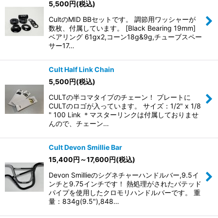
5,500
円
(税込)
CultのMID BBセットです。 調節用ワッシャーが
数枚、付属しています。 [Black Bearing 19mm]
ベアリング 61gx2,コーン18g&9g,チューブスペー
サー17…
Cult Half Link Chain
5,500
円
(税込)
CULTの半コマタイプのチェーン！ プレートに
CULTのロゴが入っています。 サイズ：1/2" x 1/8
" 100 Link ＊マスターリンクは付属しておりませ
んので、チェーン…
Cult Devon Smillie Bar
15,400
円
～17,600
円
(税込)
Devon Smillieのシグネチャーハンドルバー,9.5イ
ンチと9.75インチです！ 熱処理がされたバテッド
パイプを使用したクロモリハンドルバーです。 重
量：834g(9.5"),848…