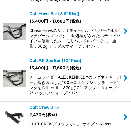
Cult Hawk Bar [8.8" Rise]
15,400
円
～17,600
円
(税込)
Chase Hawkのシグネチャーハンドルバーの8.8イ
ンチバージョンです！ 熱処理がされたバテッドパ
イプを使用したクロモリハンドルバーです。 重
量：862g アップスウィープ：4° バ…
Cult AK 2pc Bar [10" Rise]
15,400
円
～17,600
円
(税込)
チームライダーALEX KENNEDYのシグネチャーバ
ー。焼き入れした100％Cultクラシックチュービ
ングを採用 重量：870g(10") アップスウィープ：
2° バックスウィープ：12°…
Cult Crew Grip
2,420
円
(税込)
CULT CREWグリップです。 サイズ：-x-mm