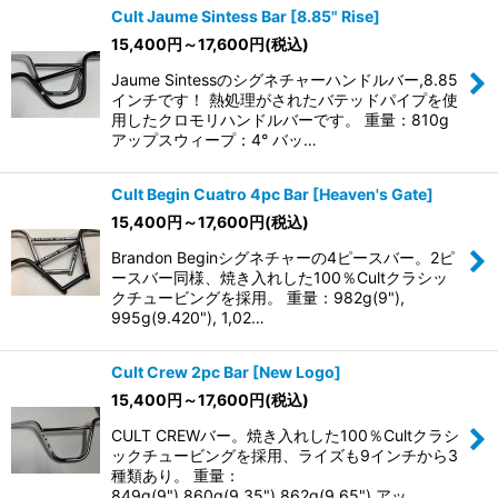
Cult Jaume Sintess Bar [8.85" Rise]
15,400
円
～17,600
円
(税込)
Jaume Sintessのシグネチャーハンドルバー,8.85
インチです！ 熱処理がされたバテッドパイプを使
用したクロモリハンドルバーです。 重量：810g
アップスウィープ：4° バッ…
Cult Begin Cuatro 4pc Bar [Heaven's Gate]
15,400
円
～17,600
円
(税込)
Brandon Beginシグネチャーの4ピースバー。2ピ
ースバー同様、焼き入れした100％Cultクラシッ
クチュービングを採用。 重量：982g(9"),
995g(9.420"), 1,02…
Cult Crew 2pc Bar [New Logo]
15,400
円
～17,600
円
(税込)
CULT CREWバー。焼き入れした100％Cultクラシ
ックチュービングを採用、ライズも9インチから3
種類あり。 重量：
849g(9"),860g(9.35"),862g(9.65") アッ…