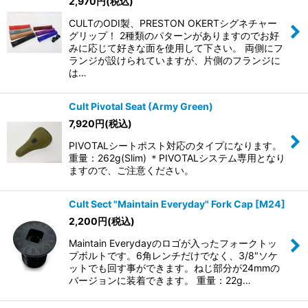
2,970
円
(税込)
CULTのODI製、PRESTON OKERTシグネチャー
グリップ！ 2種類のパターンがありますのでお好
みに応じて好きな面を使用して下さい。 両側にフ
ランジが設けられていますが、片側のフランジに
は…
Cult Pivotal Seat (Army Green)
7,920
円
(税込)
PIVOTALシートポスト対応のタイプになります。
重量：262g(Slim) ＊PIVOTALシステム専用となり
ますので、ご注意ください。
Cult Sect "Maintain Everyday" Fork Cap [M24]
2,200
円
(税込)
Maintain Everydayのロゴが入ったフォークトッ
プボルトです。6角レンチだけでなく、3/8"ソケ
ットでも回す事ができます。ねじ部分が24mmの
バージョンに装着できます。 重量：22g…