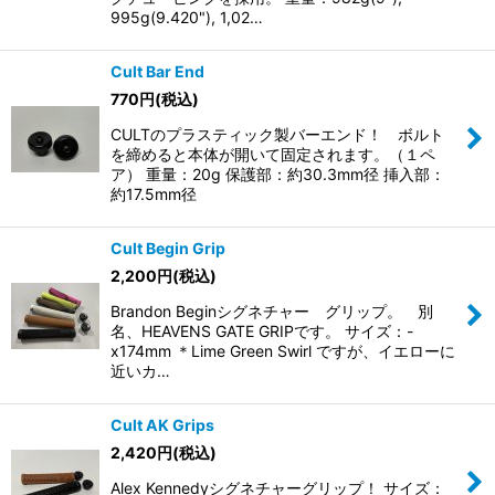
995g(9.420"), 1,02…
Cult Bar End
770
円
(税込)
CULTのプラスティック製バーエンド！ ボルト
を締めると本体が開いて固定されます。（１ペ
ア） 重量：20g 保護部：約30.3mm径 挿入部：
約17.5mm径
Cult Begin Grip
2,200
円
(税込)
Brandon Beginシグネチャー グリップ。 別
名、HEAVENS GATE GRIPです。 サイズ：-
x174mm ＊Lime Green Swirl ですが、イエローに
近いカ…
Cult AK Grips
2,420
円
(税込)
Alex Kennedyシグネチャーグリップ！ サイズ：