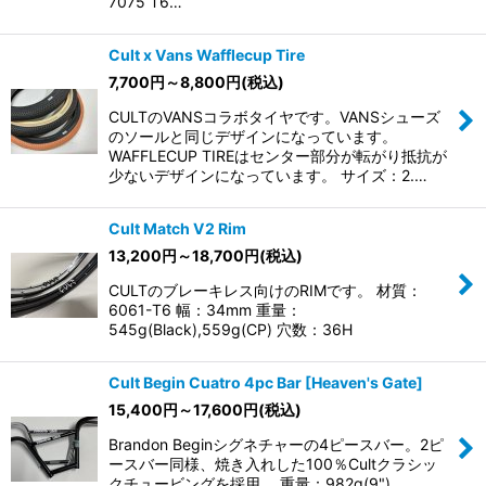
7075 T6…
Cult x Vans Wafflecup Tire
7,700
円
～8,800
円
(税込)
CULTのVANSコラボタイヤです。VANSシューズ
のソールと同じデザインになっています。
WAFFLECUP TIREはセンター部分が転がり抵抗が
少ないデザインになっています。 サイズ：2.…
Cult Match V2 Rim
13,200
円
～18,700
円
(税込)
CULTのブレーキレス向けのRIMです。 材質：
6061-T6 幅：34mm 重量：
545g(Black),559g(CP) 穴数：36H
Cult Begin Cuatro 4pc Bar [Heaven's Gate]
15,400
円
～17,600
円
(税込)
Brandon Beginシグネチャーの4ピースバー。2ピ
ースバー同様、焼き入れした100％Cultクラシッ
クチュービングを採用。 重量：982g(9"),