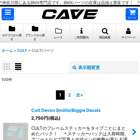
*神奈川県にあるBMX専門店です。BMXパーツの在庫は品揃え豊富です！ *
メニュー
カート
カテゴリから探
ブランドから探
レース
ご利用案内
商品検索
マイページ
す
す
ホーム
>
CULT
>
CULT/パーツ
表示順変更
閉じる
100
件
表示数
:
1
2
次
»
在庫あり
Cult Devon Smillie/Biggie Decals
並び順
:
2,750
円
(税込)
CULTのフレームステッカーをタイプごとにまと
絞り込む
めたパック！ ＊ステッカーパックは入荷時期、
アソートなどで写真とデザインや枚数が異なる場