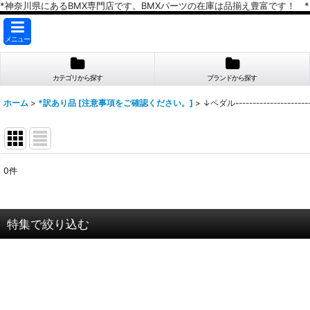
*神奈川県にあるBMX専門店です。BMXパーツの在庫は品揃え豊富です！ *
メニュー
カテゴリから探す
ブランドから探す
ホーム
>
*訳あり品 [注意事項をご確認ください。]
>
↓ペダル------------------------
0
件
表示数
:
在庫あり
特集で絞り込む
並び順
:
【完成車/すべて】
ストリート/完成車