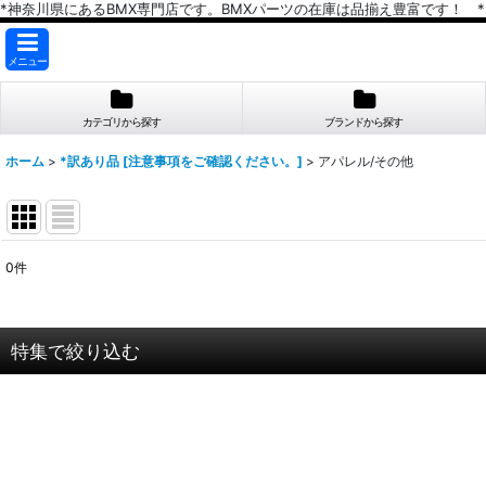
*神奈川県にあるBMX専門店です。BMXパーツの在庫は品揃え豊富です！ *
メニュー
カテゴリから探す
ブランドから探す
ホーム
>
*訳あり品 [注意事項をご確認ください。]
>
アパレル/その他
0
件
表示数
:
在庫あり
特集で絞り込む
並び順
:
【完成車/すべて】
ストリート/完成車