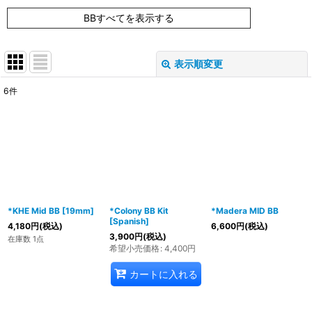
BBすべてを表示する
表示順変更
閉じる
6
件
表示数
:
在庫あり
並び順
:
絞り込む
*KHE Mid BB [19mm]
*Colony BB Kit
*Madera MID BB
[Spanish]
4,180
円
(税込)
6,600
円
(税込)
3,900
円
(税込)
在庫数 1点
希望小売価格
:
4,400
円
カートに入れる