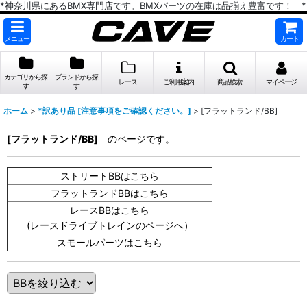
*神奈川県にあるBMX専門店です。BMXパーツの在庫は品揃え豊富です！ *
メニュー
カート
カテゴリから探
ブランドから探
レース
ご利用案内
商品検索
マイページ
す
す
ホーム
>
*訳あり品 [注意事項をご確認ください。]
>
[フラットランド/BB]
[フラットランド/BB]
のページです。
ストリートBBはこちら
フラットランドBBはこちら
レースBBはこちら
(レースドライブトレインのページへ）
スモールパーツはこちら