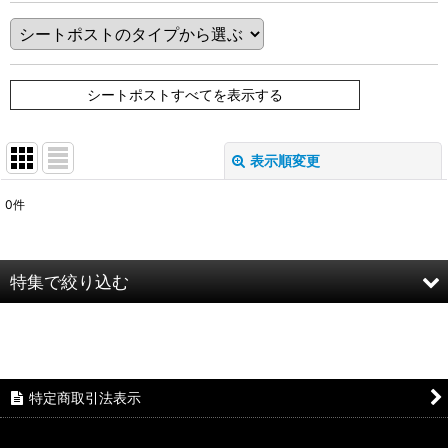
シートポストすべてを表示する
表示順変更
閉じる
0
件
表示数
:
在庫あり
特集で絞り込む
並び順
:
【完成車/すべて】
絞り込む
特定商取引法表示
ストリート/完成車
フラットランド/完成車