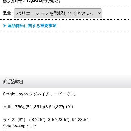
販売価格
:
17,600
円
(税込)
数量
:
返品特約に関する重要事項
商品詳細
Sergio Layos シグネイチャーバーです。
重量：766g(8"),851g(8.5"),877g(9")
ライズ（幅）：8"(26"), 8.5"(28.5"), 9"(28.5")
Side Sweep：12º