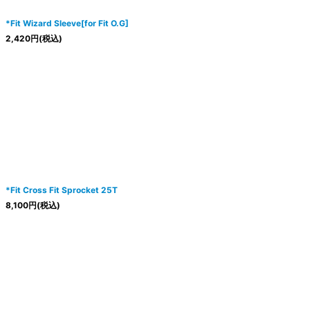
*Fit Wizard Sleeve[for Fit O.G]
2,420
円
(税込)
*Fit Cross Fit Sprocket 25T
8,100
円
(税込)