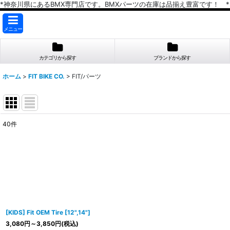
*神奈川県にあるBMX専門店です。BMXパーツの在庫は品揃え豊富です！ *
メニュー
カテゴリから探す
ブランドから探す
ホーム
>
FIT BIKE CO.
>
FIT/パーツ
40
件
表示数
:
在庫あり
並び順
:
[KIDS] Fit OEM Tire [12",14"]
3,080
円
～3,850
円
(税込)