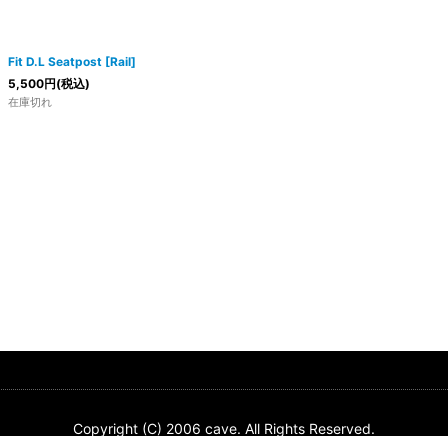
Fit D.L Seatpost [Rail]
5,500
円
(税込)
在庫切れ
Copyright (C) 2006 cave. All Rights Reserved.