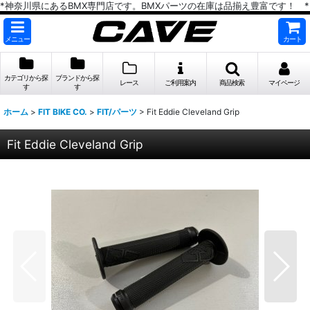
*神奈川県にあるBMX専門店です。BMXパーツの在庫は品揃え豊富です！ *
メニュー
カート
カテゴリから探
ブランドから探
レース
ご利用案内
商品検索
マイページ
す
す
ホーム
>
FIT BIKE CO.
>
FIT/パーツ
>
Fit Eddie Cleveland Grip
Fit Eddie Cleveland Grip