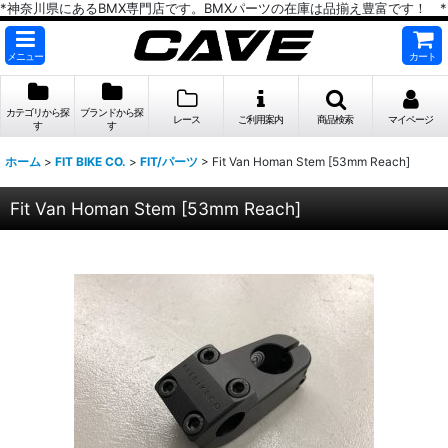
*神奈川県にあるBMX専門店です。BMXパーツの在庫は品揃え豊富です！ *
メニュー
カート
カテゴリから探
ブランドから探
レース
ご利用案内
商品検索
マイページ
す
す
ホーム
>
FIT BIKE CO.
>
FIT/パーツ
>
Fit Van Homan Stem [53mm Reach]
Fit Van Homan Stem [53mm Reach]