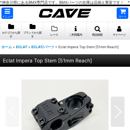
*神奈川県にあるBMX専門店です。BMXパーツの在庫は品揃え豊富です！ *
メニュー
カート
カテゴリから探
ブランドから探
レース
ご利用案内
商品検索
マイページ
す
す
ホーム
>
ECLAT
>
ECLAT/パーツ
>
Eclat Impera Top Stem [51mm Reach]
Eclat Impera Top Stem [51mm Reach]