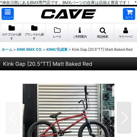
*神奈川県にあるBMX専門店です。BMXパーツの在庫は品揃え豊富です！ *
メニュー
カート
カテゴリから探
ブランドから探
レース
ご利用案内
商品検索
マイページ
す
す
ホーム
>
KINK BMX CO.
>
KINK/完成車
>
Kink Gap [20.5"TT] Matt Baked Red
Kink Gap [20.5"TT] Matt Baked Red