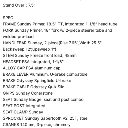
Stand Over：7.5"
SPEC
FRAME Sunday Primer, 18.5″ TT, integrated 1-1/8″ head tube
FORK Sunday Primer, 18″ fork w/ 2-piece steerer tube and
welded pre-load
HANDLEBAR Sunday, 2-piece(Rise 7.65",Width 25.5",
Backsweep 12°,Upsweep 1°)
STEM Sunday Freeze front load, 48mm
HEADSET FSA integrated, 1-1/8″
ALLOY CAP FSA aluminum cap
BRAKE LEVER Aluminum, U-brake compatible
BRAKE Odyssey Springfield U-brake
BRAKE CABLE Odyssey Quik Slic
GRIPS Sunday Conerstone
SEAT Sunday Badge, seat and post combo
SEAT POST Integrated
SEAT CLAMP Sunday
SPROCKET Sunday Sabertooth V2, 25T, steel
CRANKS 140mm, 3-piece, chromoly