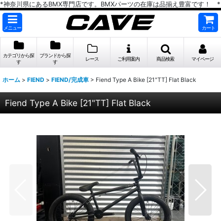
*神奈川県にあるBMX専門店です。BMXパーツの在庫は品揃え豊富です！ *
メニュー
カート
カテゴリから探
ブランドから探
レース
ご利用案内
商品検索
マイページ
す
す
ホーム
>
FIEND
>
FIEND/完成車
>
Fiend Type A Bike [21"TT] Flat Black
Fiend Type A Bike [21"TT] Flat Black