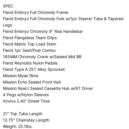
SPEC
Fiend Embryo Full Chromoly Frame
Fiend Embryo Full Chromoly Fork w/1pc Steerer Tube & Tapered
Legs
Fiend Embryo Chromoly 9″ Rise Handlebar
Fiend Flangeless Team Grips
Fiend Matrix Top Load Stem
Fiend 1pc Seat/Post Combo
165MM Chromoly Crank w/Sealed Mid BB
Fiend Reynolds Nylon Pedals
Fiend Type A 25T Alloy Sprocket
Mission Mylar Rims
Mission Echo Sealed Front Hub
Mission React Sealed Cassette Hub w/9T Driver
4 Pegs w/Nylon Sleeves
Innova 2.40” Street Tires
21″ Top Tube Length.
12.75″ Chainstay Length.
Weight: 25.1lbs.