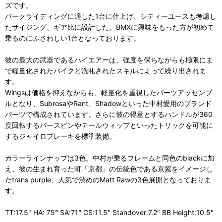
ズです。
パークライディングに適した1台に仕上げ、シティーユースも考慮し
たサイジング、ギア比に設計した。BMXに興味をもった方が初めて
乗るのにふさわしい1台となっております。
彼の最大の武器であるハイエアーは、強度を保ちながらも極限にま
で軽量化されたバイクと洗礼されたスキルによって繰り出されま
す。
Wingsは価格を抑えながらも、軽量化を重視したパーツアッセンブ
ルとなり、SubrosaやRant、Shadowといった中村愛用のブランド
パーツで構成されています。さらに彼の得意とするハンドルが360
度回転するバースピンやテールウィップといったトリックを可能に
するジャイロブレーキを標準装備。
カラーラインナップは3色。中村が乗るフレームと同色のblackに加
え、彼の生まれ育った町「京都」の伝統色である京紫をイメージし
たtrans purple、人気で渋めのMatt Rawの3色展開となっておりま
す。
TT:17.5" HA: 75° SA:71° CS:11.5" Standover:7.2" BB Height:10.5"