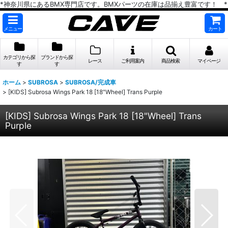
*神奈川県にあるBMX専門店です。BMXパーツの在庫は品揃え豊富です！ *
メニュー
カート
カテゴリから探
ブランドから探
レース
ご利用案内
商品検索
マイページ
す
す
ホーム
>
SUBROSA
>
SUBROSA/完成車
>
[KIDS] Subrosa Wings Park 18 [18"Wheel] Trans Purple
[KIDS] Subrosa Wings Park 18 [18"Wheel] Trans
Purple