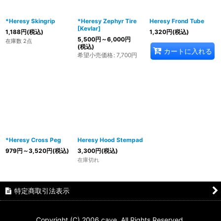
*Heresy Skingrip
*Heresy Zephyr Tire
Heresy Frond Tube
[Kevlar]
1,188
円
(税込)
1,320
円
(税込)
5,500
円
～6,000
円
在庫数 2点
(税込)
カートに入れる
希望小売価格
:
7,700
円
*Heresy Cross Peg
Heresy Hood Stempad
979
円
～3,520
円
(税込)
3,300
円
(税込)
在庫切れ
特定商取引法表示
Copyright (C) 2006 cave. All Rights Reserved.