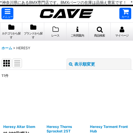
*神奈川県にあるBMX専門店です。BMXパーツの在庫は品揃え豊富です！ *
メニュー
カート
カテゴリから探
ブランドから探
レース
ご利用案内
商品検索
マイページ
す
す
ホーム
>
HERESY
表示順変更
閉じる
11
件
サブカテゴリ
:
表示数
:
在庫あり
並び順
:
Heresy Altar Stem
Heresy Thorns
Heresy Torment Front
Sprocket 25T
Hub