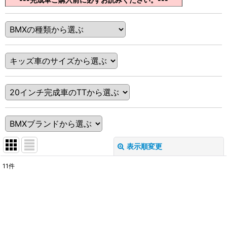
表示順変更
閉じる
11
件
表示数
:
在庫あり
並び順
: