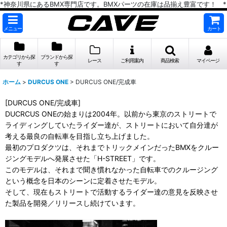
*神奈川県にあるBMX専門店です。BMXパーツの在庫は品揃え豊富です！ *
メニュー
カート
カテゴリから探
ブランドから探
レース
ご利用案内
商品検索
マイページ
す
す
ホーム
>
DURCUS ONE
>
DURCUS ONE/完成車
[DURCUS ONE/完成車]
DUCRCUS ONEの始まりは2004年。以前から東京のストリートで
ライディングしていたライダー達が、ストリートにおいて自分達が
考える最良の自転車を目指し立ち上げました。
最初のプロダクツは、それまでトリックメインだったBMXをクルー
ジングモデルへ発展させた「H-STREET」です。
このモデルは、それまで聞き慣れなかった自転車でのクルージング
という概念を日本のシーンに定着させたモデル。
そして、現在もストリートで活動するライダー達の意見を反映させ
た製品を開発／リリースし続けています。