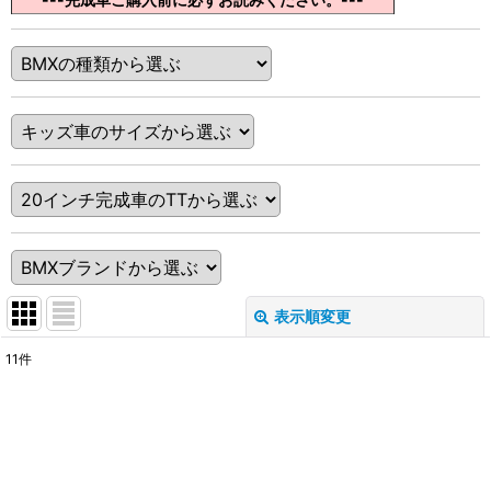
表示順変更
閉じる
11
件
表示数
:
在庫あり
並び順
: