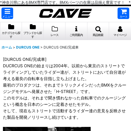
*神奈川県にあるBMX専門店です。BMXパーツの在庫は品揃え豊富です！ *
メニュー
カート
カテゴリから探
ブランドから探
レース
ご利用案内
商品検索
マイページ
す
す
ホーム
>
DURCUS ONE
>
DURCUS ONE/完成車
[DURCUS ONE/完成車]
DUCRCUS ONEの始まりは2004年。以前から東京のストリートで
ライディングしていたライダー達が、ストリートにおいて自分達が
考える最良の自転車を目指し立ち上げました。
最初のプロダクツは、それまでトリックメインだったBMXをクルー
ジングモデルへ発展させた「H-STREET」です。
このモデルは、それまで聞き慣れなかった自転車でのクルージング
という概念を日本のシーンに定着させたモデル。
そして、現在もストリートで活動するライダー達の意見を反映させ
た製品を開発／リリースし続けています。