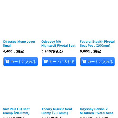
Odyssey Mono Lever
Odyssey MA
Federal Stealth Pivotal
Small
Nightwolf Pivotal Seat
Seat Post [200mm]
4,400
円
(税込)
5,940
円
(税込)
6,600
円
(税込)
カートに入れる
カートに入れる
カートに入れる
Salt Plus HQ Seat
Theory Quickie Seat
Odyssey Senior-2
Clamp [28.6mm]
Clamp [28.6mm]
M.Aitken Pivotal Seat