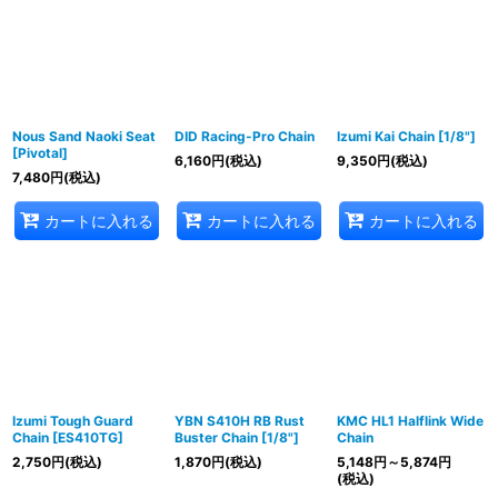
Nous Sand Naoki Seat
DID Racing-Pro Chain
Izumi Kai Chain [1/8"]
[Pivotal]
6,160
円
(税込)
9,350
円
(税込)
7,480
円
(税込)
カートに入れる
カートに入れる
カートに入れる
Izumi Tough Guard
YBN S410H RB Rust
KMC HL1 Halflink Wide
Chain [ES410TG]
Buster Chain [1/8"]
Chain
2,750
円
(税込)
1,870
円
(税込)
5,148
円
～5,874
円
(税込)