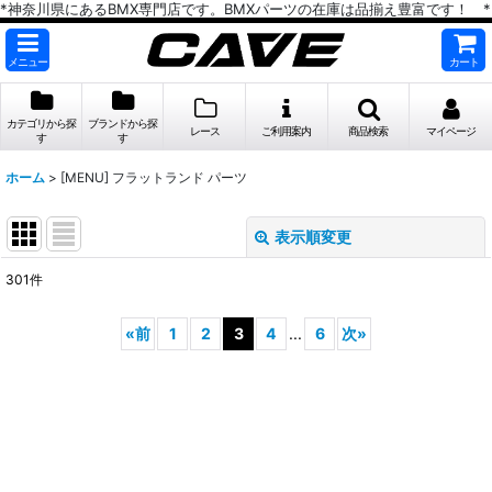
*神奈川県にあるBMX専門店です。BMXパーツの在庫は品揃え豊富です！ *
メニュー
カート
カテゴリから探
ブランドから探
レース
ご利用案内
商品検索
マイページ
す
す
ホーム
>
[MENU] フラットランド パーツ
表示順変更
閉じる
301
件
表示数
:
«
前
1
2
3
4
...
6
次
»
在庫あり
並び順
:
絞り込む