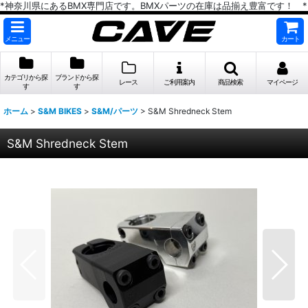
*神奈川県にあるBMX専門店です。BMXパーツの在庫は品揃え豊富です！ *
メニュー
カート
カテゴリから探
ブランドから探
レース
ご利用案内
商品検索
マイページ
す
す
ホーム
>
S&M BIKES
>
S&M/パーツ
>
S&M Shredneck Stem
S&M Shredneck Stem