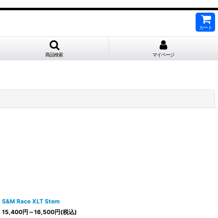
カート
商品検索
マイページ
閉じる
S&M Race XLT Stem
15,400
円
～16,500
円
(税込)