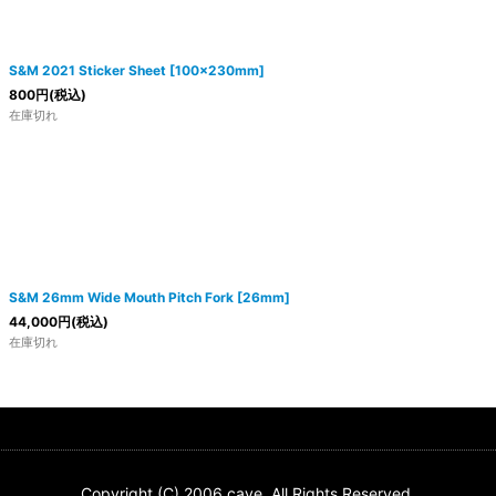
S&M 2021 Sticker Sheet [100x230mm]
800
円
(税込)
在庫切れ
S&M 26mm Wide Mouth Pitch Fork [26mm]
44,000
円
(税込)
在庫切れ
Copyright (C) 2006 cave. All Rights Reserved.