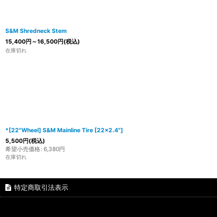
S&M Shredneck Stem
15,400
円
～16,500
円
(税込)
在庫切れ
*[22"Wheel] S&M Mainline Tire [22x2.4"]
5,500
円
(税込)
希望小売価格
:
6,380
円
在庫切れ
特定商取引法表示