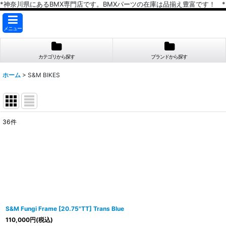
*神奈川県にあるBMX専門店です。BMXパーツの在庫は品揃え豊富です！ *
メニュー
カテゴリから探す
ブランドから探す
ホーム
>
S&M BIKES
36
件
サブカテゴリ
:
表示数
:
在庫あり
並び順
:
S&M Fungi Frame [20.75"TT] Trans Blue
110,000
円
(税込)