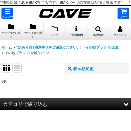
*神奈川県にあるBMX専門店です。BMXパーツの在庫は品揃え豊富です！ *
メニュー
カート
カテゴリから探
ブランドから探
レース
ご利用案内
商品検索
マイページ
す
す
ホーム
>
*訳あり品 [注意事項をご確認ください。]
>
その他ブランド/全般
>
その他ブランド/全般/パーツ
表示順変更
閉じる
0
件
表示数
:
在庫あり
カテゴリで絞り込む
並び順
:
その他ブランド/全般 (全商品)
絞り込む