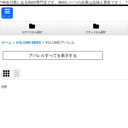
*神奈川県にあるBMX専門店です。BMXパーツの在庫は品揃え豊富です！ *
メニュー
カテゴリから探す
ブランドから探す
ホーム
>
VOLUME BIKES
>
VOLUME/アパレル
アパレルすべてを表示する
0
件
表示数
:
在庫あり
並び順
: