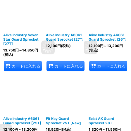
Alive Industry Seven
Alive Industry A6061
Alive Industry A6061
Star Guard Sprocket
Guard Sprocket [27T]
Guard Sprocket [26T]
[27T]
12,100
円
(税込)
12,100
円
～13,200
円
13,750
円
～14,850
円
(税込)
(税込)
カートに入れる
カートに入れる
カートに入れる
Alive Industry A6061
Fit Key Guard
Eclat AK Guard
Guard Sprocket [25T]
Sprocket 25T [New]
Sprocket 28T
12,100
円
～13,200
円
18,920
円
(税込)
1,320
円
～11,550
円