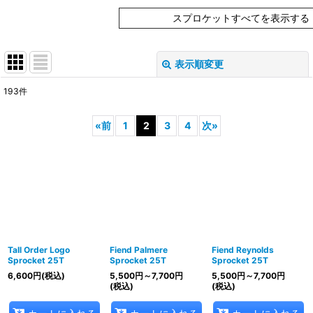
スプロケットすべてを表示する
表示順変更
閉じる
193
件
表示数
:
«
前
1
2
3
4
次
»
在庫あり
並び順
:
絞り込む
Tall Order Logo
Fiend Palmere
Fiend Reynolds
Sprocket 25T
Sprocket 25T
Sprocket 25T
6,600
円
(税込)
5,500
円
～7,700
円
5,500
円
～7,700
円
(税込)
(税込)