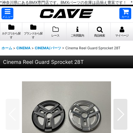
*神奈川県にあるBMX専門店です。BMXパーツの在庫は品揃え豊富です！ *
メニュー
カート
カテゴリから探
ブランドから探
レース
ご利用案内
商品検索
マイページ
す
す
ホーム
>
CINEMA
>
CINEMA/パーツ
>
Cinema Reel Guard Sprocket 28T
Cinema Reel Guard Sprocket 28T