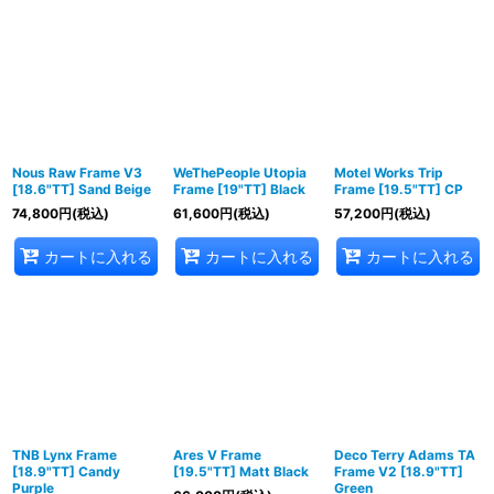
Nous Raw Frame V3
WeThePeople Utopia
Motel Works Trip
[18.6"TT] Sand Beige
Frame [19"TT] Black
Frame [19.5"TT] CP
74,800
円
(税込)
61,600
円
(税込)
57,200
円
(税込)
カートに入れる
カートに入れる
カートに入れる
TNB Lynx Frame
Ares V Frame
Deco Terry Adams TA
[18.9"TT] Candy
[19.5"TT] Matt Black
Frame V2 [18.9"TT]
Purple
Green