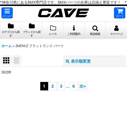
*神奈川県にあるBMX専門店です。BMXパーツの在庫は品揃え豊富です！ *
メニュー
カート
カテゴリから探
ブランドから探
レース
ご利用案内
商品検索
マイページ
す
す
ホーム
>
[MENU] フラットランド パーツ
表示順変更
閉じる
302
件
表示数
:
1
2
3
...
6
次
»
在庫あり
並び順
:
絞り込む