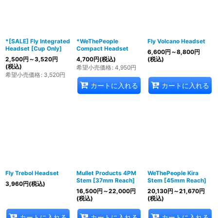
*[SALE] Fly Integrated
*WeThePeople
Fly Volcano Headset
Headset [Cup Only]
Compact Headset
6,600
円
～8,800
円
2,500
円
～3,520
円
4,700
円
(税込)
(税込)
(税込)
希望小売価格
:
4,950
円
希望小売価格
:
3,520
円
カートに入れる
カートに入れる
Fly Trebol Headset
Mullet Products 4PM
WeThePeople Kira
Stem [37mm Reach]
Stem [45mm Reach]
3,960
円
(税込)
16,500
円
～22,000
円
20,130
円
～21,670
円
(税込)
(税込)
カートに入れる
カートに入れる
カートに入れる