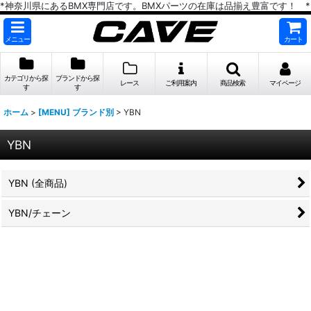
*神奈川県にあるBMX専門店です。BMXパーツの在庫は品揃え豊富です！ *
メニュー
カート
カテゴリから探
ブランドから探
レース
ご利用案内
商品検索
マイページ
す
す
ホーム
>
[MENU] ブランド別
>
YBN
YBN
YBN (全商品)
YBN/チェーン