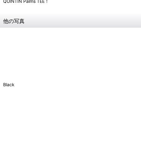
QUINTIN Palms TEE！
他の写真
Black